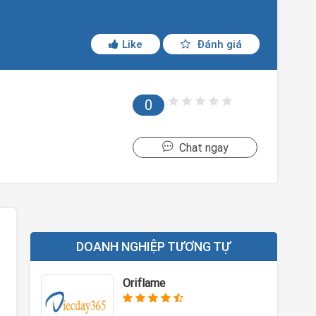
Like
Đánh giá
0
Chat ngay
DOANH NGHIỆP TƯƠNG TỰ
Oriflame