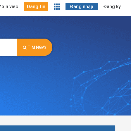
 xin việc
Đăng tin
Đăng nhập
Đăng ký
TÌM NGAY