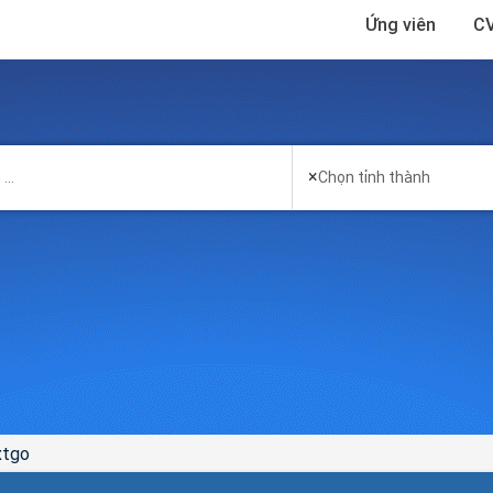
Ứng viên
CV
×
Chọn tỉnh thành
xtgo