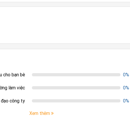
ệu cho bạn bè
0%
ường làm việc
0%
h đạo công ty
0%
Xem thêm