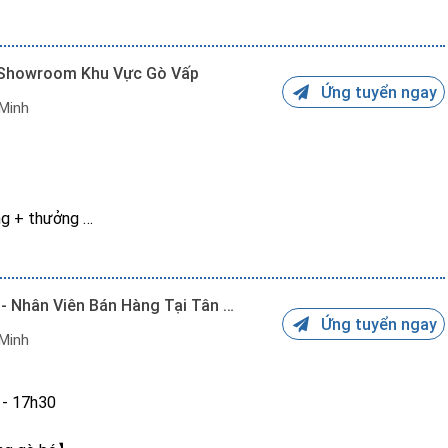
 Showroom Khu Vực Gò Vấp
Ứng tuyển ngay
, thưởng chuyên cần, thường niên
 Minh
 thì inbox Zalo hoặc liên hệ: *********(Chị Khánh Vy)
 CV)
/ tháng + thưởng
ng + thưởng
ng tối thiểu 5 buổi/tuần
Job Parttime / Fulltime Sinh Viên - Nhân Viên Bán Hàng Tại Tân Phú
Ứng tuyển ngay
 Minh
ách hàng
 - 17h30
thế
*****(Chị Khánh Vy)