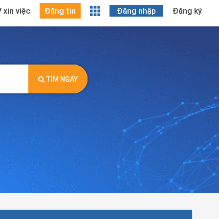
 xin việc
Đăng tin
Đăng nhập
Đăng ký
TÌM NGAY