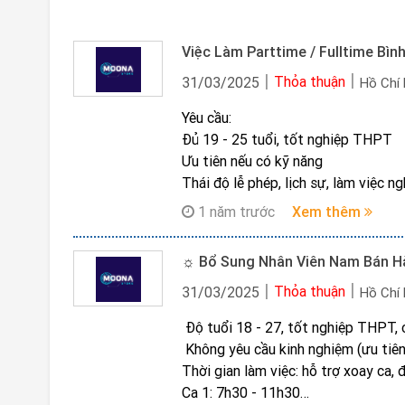
Thỏa thuận
31/03/2025
Hồ Chí
Yêu cầu:
Đủ 19 - 25 tuổi, tốt nghiệp THPT
Ưu tiên nếu có kỹ năng
Thái độ lễ phép, lịch sự, làm việc 
Vui vẻ, hòa đồng và nhiệt tình
1 năm trước
Xem thêm
Thời gian làm việc - Thu nhập cơ bả
Part time: 7h30 - 11h30 (ca sáng)
13h-17h (ca chiều)
Thu nhập : 3.6*********.000
Thỏa thuận
31/03/2025
Hồ Chí
Full time: 7h30 - 17h
‍ Độ tuổi 18 - 27, tốt nghiệp THPT,
Thu nhập : 7.*********0.000
‍ Không yêu cầu kinh nghiệm (ưu tiê
Quyền lợi : Hỗ trợ xoay ca cho sinh
Thời gian làm việc: hỗ trợ xoay ca, 
tốt
Ca 1: 7h30 - 11h30
LIÊN