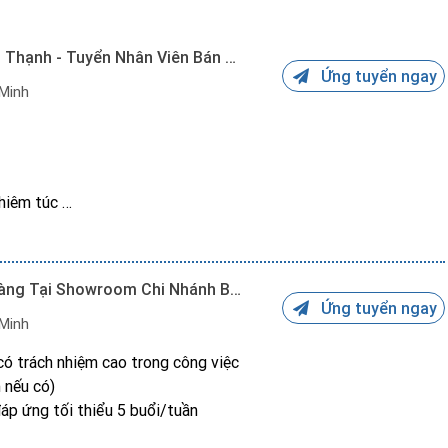
Việc Làm Parttime / Fulltime Bình Thạnh - Tuyển Nhân Viên Bán Hàng
Ứng tuyển ngay
 Minh
nghiêm túc
n:
☼ Bổ Sung Nhân Viên Nam Bán Hàng Tại Showroom Chi Nhánh Bình Tân
Ứng tuyển ngay
 Minh
 có trách nhiệm cao trong công việc
n nếu có)
 viên, thưởng thêm trong những dịp lễ, thường niên hoặc làm việc
đáp ứng tối thiểu 5 buổi/tuần
 HỆ *********(Ms Khánh Vy) để trao đổi công việc trực tiếp