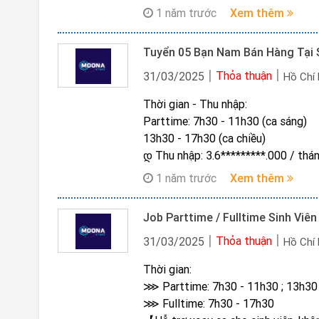
Ca 2: 13h30 - 17h30
1 năm trước
Xem thêm
Thu nhập cơ bản:
Parttime: 3.6tr - 4.0tr/tháng
Tuyển 05 Bạn Nam Bán Hàng Tại
Fulltime: 7.0tr - 8.5tr/tháng
Thưởng doanh số cá nhân 500k - 1tr
Thỏa thuận
31/03/2025
Hồ Chí
Ai thực sự nghiêm túc cần công việc
Thời gian - Thu nhập:
Gmail: kha*******@gmail.com (Nộp
Parttime: 7h30 - 11h30 (ca sáng)
13h30 - 17h30 (ca chiều)
დ Thu nhập: 3.6*********.000 
Fulltime: 7h30 - 17h30
1 năm trước
Xem thêm
დ Thu nhập: 7.*********0.000/ thá
Hỗ trợ xoay ca cho sinh viên, đáp ứ
Thưởng lễ, Tết, thường niên (15%)
‍ Yêu cầu:
Thỏa thuận
31/03/2025
Hồ Chí
Độ tuổi 19 trở lên
Thời gian:
Thái độ tốt, vui vẻ, niềm nở với kh
⋙ Parttime: 7h30 - 11h30 ; 13h30
Có ngoại hình, sự tự tin là một lợi 
⋙ Fulltime: 7h30 - 17h30
Số điện thoại hoặc inbox Zalo: ****