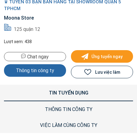
♛ TUYỂN 03 BẠN BÁN HÀNG TẠI SHOWROOM QUẬN 5
TPHCM
Moona Store
125 quận 12
Lượt xem: 438
Chat ngay
Ứng tuyển ngay
Thông tin công ty
Lưu việc làm
TIN TUYỂN DỤNG
THÔNG TIN CÔNG TY
VIỆC LÀM CÙNG CÔNG TY