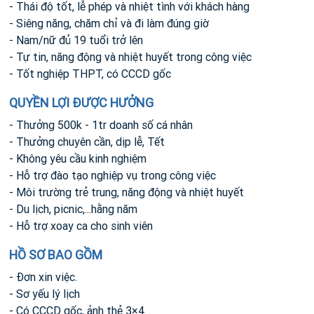
- Thái độ tốt, lễ phép và nhiệt tình với khách hàng
- Siêng năng, chăm chỉ và đi làm đúng giờ
- Nam/nữ đủ 19 tuổi trở lên
- Tự tin, năng động và nhiệt huyết trong công việc
- Tốt nghiệp THPT, có CCCD gốc
QUYỀN LỢI ĐƯỢC HƯỞNG
- Thưởng 500k - 1tr doanh số cá nhân
- Thưởng chuyên cần, dịp lễ, Tết
- Không yêu cầu kinh nghiệm
- Hỗ trợ đào tạo nghiệp vụ trong công việc
- Môi trường trẻ trung, năng động và nhiệt huyết
- Du lịch, picnic,...hằng năm
- Hỗ trợ xoay ca cho sinh viên
HỒ SƠ BAO GỒM
- Đơn xin việc.
- Sơ yếu lý lịch
- Có CCCD gốc, ảnh thẻ 3×4