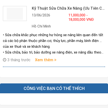
Kỹ Thuật Sửa Chữa Xe Nâng (Ưu Tiên Có Bằng Lái B2/C)
13/06/2026
11,000,000 -
18,000,000 VNĐ
Hồ Chí Minh
• Sửa chữa khắc phục những hư hỏng xe nâng liên quan đến tất
cả các bộ phận thuộc phần cơ, thủy lực, phần máy, bình điện …
của xe thuê và xe khách hàng.
• Sửa chữa, bảo trì, bảo dưỡng xe nâng điện, xe nâng dầu theo
sự phân công hằng ngày.
3 tháng trước
Xem thêm
• Thực hiện các công việc thay thế phụ tùng xe nâng, kiểm tra
xe nâng định kỳ hoặc theo yêu cầu nêu ra các phụ tùng cần
thay thế đề phòng và khắc phục hư hỏng xảy ra;
CÔNG VIỆC BẠN CÓ THỂ THÍCH