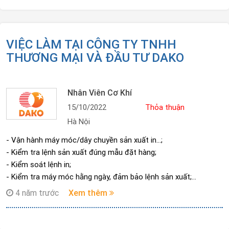
VIỆC LÀM TẠI CÔNG TY TNHH
THƯƠNG MẠI VÀ ĐẦU TƯ DAKO
Nhân Viên Cơ Khí
15/10/2022
Thỏa thuận
Hà Nội
- Vận hành máy móc/dây chuyền sản xuất in…;
- Kiểm tra lệnh sản xuất đúng mẫu đặt hàng;
- Kiểm soát lệnh in;
- Kiểm tra máy móc hằng ngày, đảm bảo lệnh sản xuất;
- Sửa chữa/bảo dưỡng máy móc định kì;
4 năm trước
Xem thêm