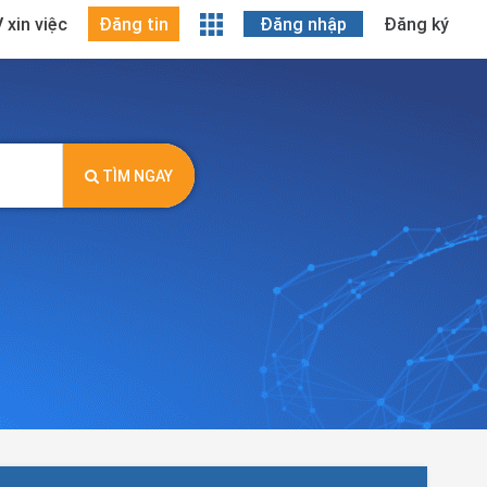
 xin việc
Đăng tin
Đăng nhập
Đăng ký
TÌM NGAY