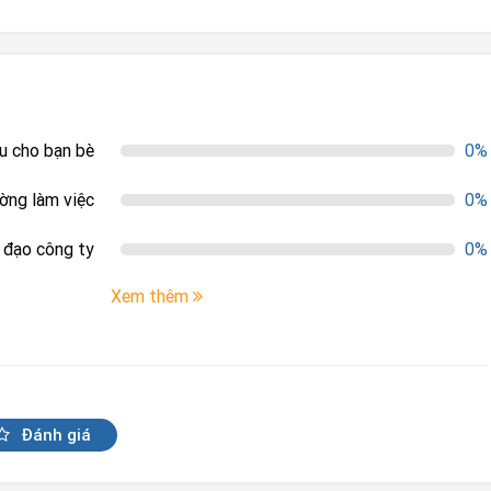
ệu cho bạn bè
0%
ường làm việc
0%
h đạo công ty
0%
Xem thêm
Đánh giá