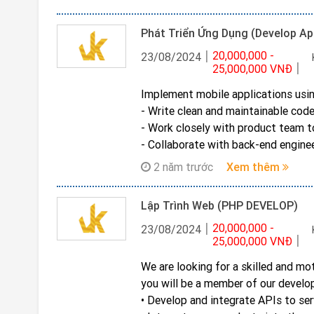
• Làm việc như là liên lạc chính gi
suốt vòng đời dự án
Phát Triển Ứng Dụng (Develop Ap
• Xác định, đánh giá và lập hồ sơ cá
20,000,000 -
kinh doanh về các lựa chọn, chi phí v
23/08/2024
25,000,000 VNĐ
• Lên kế hoạch và dẫn dắt các yêu c
thống có thể kiểm tra và chuyển ch
Implement mobile applications usi
• Phân tích tác động của giải pháp 
- Write clean and maintainable code
dụng để làm sáng tỏ các yêu cầu k
- Work closely with product team t
đảm bảo chất lượng
- Collaborate with back-end engine
• Làm việc chặt chẽ với nhóm Kiểm 
- Ensure the performance, quality, 
2 năm trước
Xem thêm
định được kiểm tra chính xác và các
- Continuously growing and sharing
sản phẩm chất lượng.
Lập Trình Web (PHP DEVELOP)
20,000,000 -
23/08/2024
25,000,000 VNĐ
We are looking for a skilled and m
you will be a member of our develop
• Develop and integrate APIs to ser