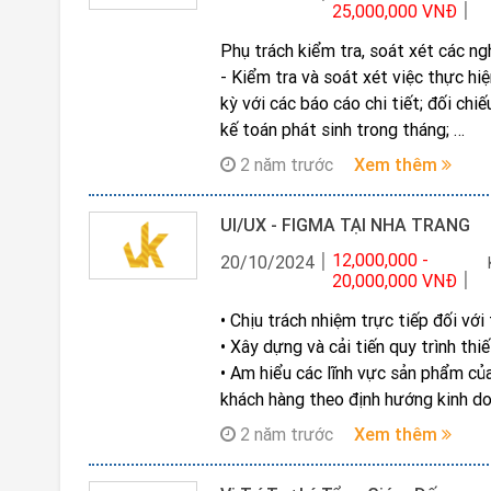
25,000,000 VNĐ
Phụ trách kiểm tra, soát xét các ng
- Kiểm tra và soát xét việc thực hiệ
kỳ với các báo cáo chi tiết; đối chiế
kế toán phát sinh trong tháng;
- Thực hiện soát xét chứng từ/định
2 năm trước
Xem thêm
- Kiểm tra hạch toán thu nhập, chi 
khác, nghiệp vụ liên quan đến thuế
UI/UX - FIGMA TẠI NHA TRANG
- Tổng hợp báo cáo kết quả hoạt đ
12,000,000 -
- Lập báo cáo thuế tháng, quý, năm
20/10/2024
20,000,000 VNĐ
- Tổ chức lưu trữ, bảo mật các hồ sơ
- Các công việc khác theo sự phân 
• Chịu trách nhiệm trực tiếp đối với
- Am hiểu về công nghệ thông tin
• Xây dựng và cải tiến quy trình thi
• Am hiểu các lĩnh vực sản phẩm của
khách hàng theo định hướng kinh do
• Xây dựng Design system/Product
2 năm trước
Xem thêm
• Tham gia xây dựng Design system
• Tham gia xây dựng mô hình hoạt 