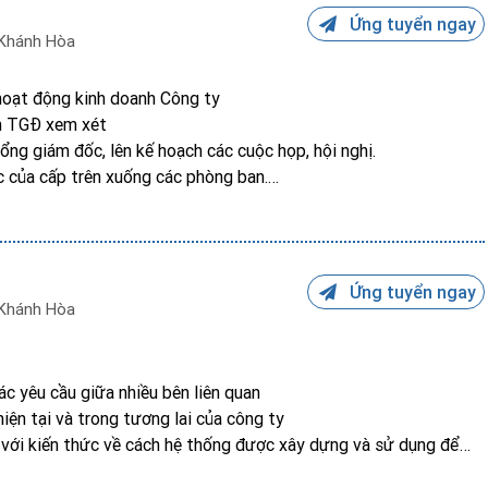
kế, đánh giá trải nghiệm khách hàng hiện tại và tương lai và đưa
Ứng tuyển ngay
.
Khánh Hòa
t kế/quy định/sản phẩm nhằm nâng cao hiệu quả công việc và chất
hoạt động kinh doanh Công ty
 lượng, tiến độ dự án, đề xuất các hành động thay đổi cần thiết
nh TGĐ xem xét
t lượng sản phẩm.
Tổng giám đốc, lên kế hoạch các cuộc họp, hội nghị.
ệc của cấp trên xuống các phòng ban.
ột xuất cho Tổng giám đốc/phòng ban khác
Ứng tuyển ngay
Khánh Hòa
ác yêu cầu giữa nhiều bên liên quan
hiện tại và trong tương lai của công ty
 với kiến thức về cách hệ thống được xây dựng và sử dụng để
 ứng người dùng