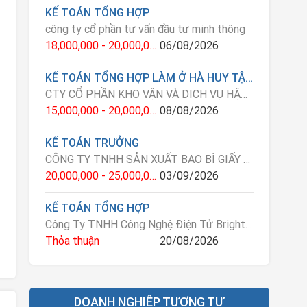
KẾ TOÁN TỔNG HỢP
công ty cổ phần tư vấn đầu tư minh thông
18,000,000 - 20,000,000 VNĐ
06/08/2026
KẾ TOÁN TỔNG HỢP LÀM Ở HÀ HUY TẬP GIA LÂM
CTY CỔ PHẦN KHO VẬN VÀ DỊCH VỤ HẬU CẦN BFY
15,000,000 - 20,000,000 VNĐ
08/08/2026
KẾ TOÁN TRƯỞNG
CÔNG TY TNHH SẢN XUẤT BAO BÌ GIẤY AN PHÚ
20,000,000 - 25,000,000 VNĐ
03/09/2026
KẾ TOÁN TỔNG HỢP
Công Ty TNHH Công Nghệ Điện Tử Brightway Việt Nam
Thỏa thuận
20/08/2026
DOANH NGHIỆP TƯƠNG TỰ