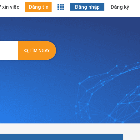
 xin việc
Đăng tin
Đăng nhập
Đăng ký
TÌM NGAY