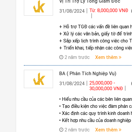
Vị Trí Trợ Lý Tổng Giám Đốc
• Chịu trách nhiệm trong việc thiết 
Từ: 8,000,000 VNĐ
ra các phương án cải thiện, nâng cấp
31/08/2024
• Đánh giá, cải tiến quy trình thiế
lượng sản phẩm.
+ Hỗ trợ TGĐ các vấn đề liên quan 
• Đo lường hiệu quả và rà soát chất
+ Xử lý các văn bản, giấy tờ để trì
để nâng cao hiệu quả làm việc, chấ
+ Sắp xếp lịch trình công việc cho 
+ Triển khai, tiếp nhận các công vi
+ Lập báo cáo theo định kỳ hoặc đ
2 năm trước
Xem thêm
BA ( Phân Tích Nghiệp Vụ)
25,000,000 -
31/08/2024
30,000,000 VNĐ
• Hiểu nhu cầu của các bên liên quan
• Tạo điều kiện cho việc đàm phán c
• Xác định các quy trình kinh doanh 
• Kết hợp nhu cầu của doanh nghiệp
tạo ra một thiết kế hoàn thiện đáp
2 năm trước
Xem thêm