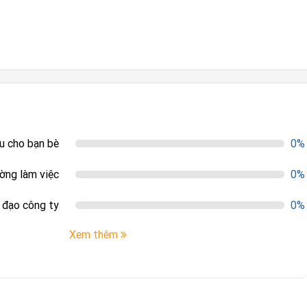
ệu cho bạn bè
0%
ường làm việc
0%
h đạo công ty
0%
Xem thêm