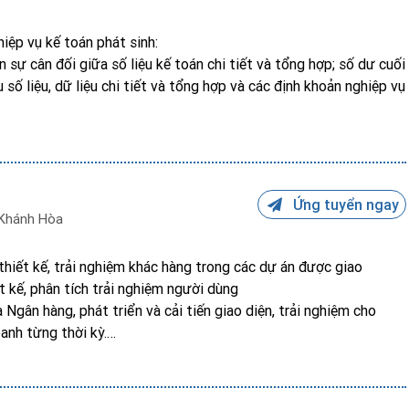
hiệp vụ kế toán phát sinh:
n sự cân đối giữa số liệu kế toán chi tiết và tổng hợp; số dư cuối
u số liệu, dữ liệu chi tiết và tổng hợp và các định khoản nghiệp vụ
 khoản công nợ thừa thiếu, xử lý theo đề xuất được duyệt
phí, khấu hao, TSCĐ, công nợ, nghiệp vụ kết chuyển tổng hợp
 GTGT, lương
ộng kinh doanh
Ứng tuyển ngay
.
Khánh Hòa
, chứng từ, tài liệu kế toán và kiểm kê, quyết toán thuế.
công của cấp quản lý.
 thiết kế, trải nghiệm khác hàng trong các dự án được giao
ết kế, phân tích trải nghiệm người dùng
 Ngân hàng, phát triển và cải tiến giao diện, trải nghiệm cho
anh từng thời kỳ.
 map/Trải nghiệm khách hàng
, components, Mobile app, web app của công ty.
động phục vụ dự án và khối sản phẩm.