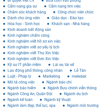
Bí quyết viết CV
Bữa cơm văn phòng
Cẩm nang gia sư
Cẩm nang tìm việc
Chăm sóc khách hàng
Công chức viên chức
Dành cho ứng viên
Giáo dục - Đào tạo
Hóa học - Sinh học
Khách sạn - Nhà hàng
Kinh doanh bất động sản
Kinh nghiệm chấm công
Kinh nghiệm viết hồ sơ xin việc
Kinh nghiệm viết sơ yếu lý lịch
Kinh nghiệm viết Thư Xin Việc
Kinh nghiệm viết Đơn Xin Việc
Kỹ sư IT phần mềm
Lái xe, tài xế
Lao động phổ thông, công nhân
Lễ Tân
Luật - Pháp lý
Marketing
meledak
Mô tả công việc
Ngành báo chí
Ngành bảo hiểm
Ngành Bưu chính viễn thông
Ngành Công An, Quân Đội
Ngành du lịch
Ngành kế toán
Ngành kỹ thuật
Ngành làm đẹp, thể lực, spa
Ngành môi trường