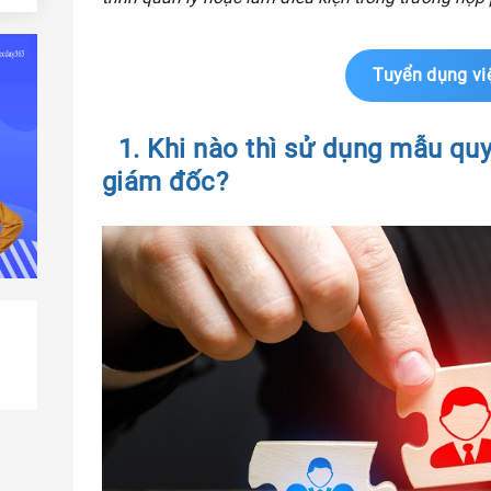
 cho
Tuyển dụng vi
1. Khi nào thì sử dụng mẫu qu
giám đốc?