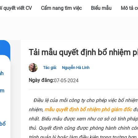
í quyết viết CV
Cẩm nang tìm việc
Biểu mẫu
Mô tả c
Tải mẫu quyết định bổ nhiệm 
Tác giả:
Nguyễn Hà Linh
nh
Ngày đăng:
07-05-2024
ệm
Điều lệ của mỗi công ty cho phép việc bổ nhiệ
nhiệm,
mẫu quyết định bổ nhiệm phó giám đốc
đư
nhất. Biểu mẫu được xem như cơ sở có tính pháp 
 bổ
thủ. Quyết định cũng được phòng hành chính công
trình quản lý hoặc làm điều kiện trong trường hợp p