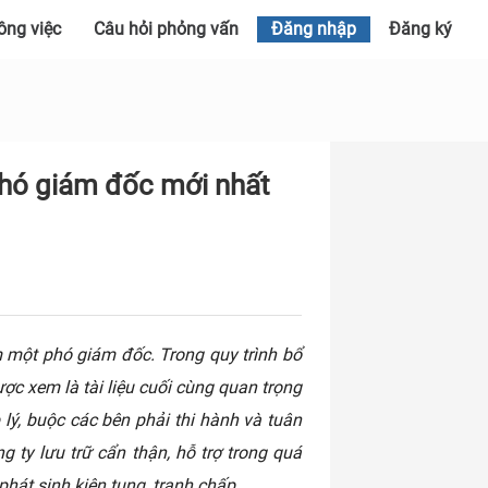
ông việc
Câu hỏi phỏng vấn
Đăng nhập
Đăng ký
phó giám đốc mới nhất
m một phó giám đốc. Trong quy trình bổ
ợc xem là tài liệu cuối cùng quan trọng
lý, buộc các bên phải thi hành và tuân
 ty lưu trữ cẩn thận, hỗ trợ trong quá
hát sinh kiện tụng, tranh chấp,...