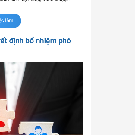
ệc làm
yết định bổ nhiệm phó