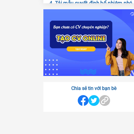
4. Tải mẫu quyết định bổ nhiệm phó
giám đốc
5. Một số mẫu quyết định bổ nhiệm
nhiều loại hình doanh nghiệp
Chia sẻ tin với bạn bè