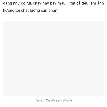
dạng như co rút, cháy hay bay màu,... tất cả đều làm ảnh
hưởng tới chất lượng sản phẩm.
Hoàn thành sản phẩm
Công đoạn là, ủi được chia thành các phương pháp
khác nhau, bạn có thể thực hiện 1 trong những cách sau
để sản phẩm đạt độ thẩm mỹ cao nhất: