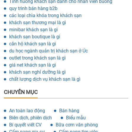
minibar khách sạn là gì
khách sạn boutique là gì
căn hộ khách sạn là gì
du học ngành quản trị khách sạn ở Úc
outlet trong khách sạn là gì
giá net khách sạn là gì
khách sạn nghỉ dưỡng là gì
chất lượng dịch vụ khách sạn là gì
CHUYÊN MỤC
An toàn lao động
Bán hàng
Biên dịch, phiên dịch
Biểu mẫu
Bí quyết viết CV
Bữa cơm văn phòng
Cẩm nang gia sư
Cẩm nang tìm việc
Chăm sóc khách hàng
Công chức viên chức
Dành cho ứng viên
Giáo dục - Đào tạo
Hóa học - Sinh học
Khách sạn - Nhà hàng