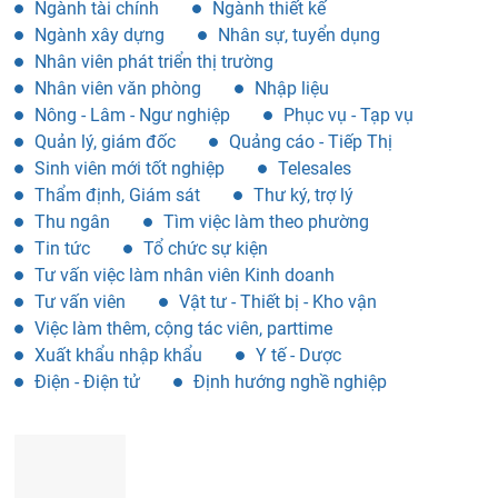
Nhân viên văn phòng
Nhập liệu
Nông - Lâm - Ngư nghiệp
Phục vụ - Tạp vụ
Quản lý, giám đốc
Quảng cáo - Tiếp Thị
Sinh viên mới tốt nghiệp
Telesales
Thẩm định, Giám sát
Thư ký, trợ lý
Thu ngân
Tìm việc làm theo phường
Tin tức
Tổ chức sự kiện
Tư vấn việc làm nhân viên Kinh doanh
Tư vấn viên
Vật tư - Thiết bị - Kho vận
Việc làm thêm, cộng tác viên, parttime
Xuất khẩu nhập khẩu
Y tế - Dược
Điện - Điện tử
Định hướng nghề nghiệp
VIECDAY365.COM - TÌM VIỆC LÀM NHANH, TUYỂN