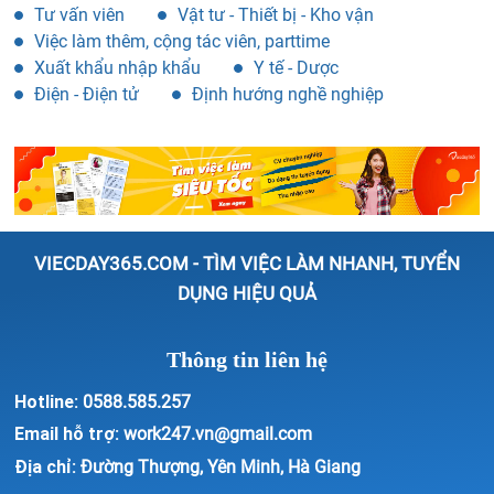
Việc làm thêm, cộng tác viên, parttime
Xuất khẩu nhập khẩu
Y tế - Dược
Điện - Điện tử
Định hướng nghề nghiệp
VIECDAY365.COM - TÌM VIỆC LÀM NHANH, TUYỂN
DỤNG HIỆU QUẢ
Thông tin liên hệ
Hotline:
0588.585.257
Email hỗ trợ:
work247.vn@gmail.com
Địa chỉ:
Đường Thượng, Yên Minh, Hà Giang