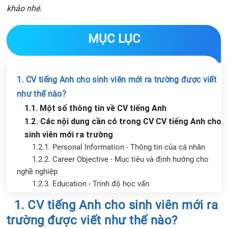
khảo nhé.
MỤC LỤC
1. CV tiếng Anh cho sinh viên mới ra trường được viết
như thế nào?
1.1. Một số thông tin về CV tiếng Anh
1.2. Các nội dung cần có trong CV CV tiếng Anh cho
sinh viên mới ra trường
1.2.1. Personal Information - Thông tin của cá nhân
1.2.2. Career Objective - Mục tiêu và định hướng cho
nghề nghiệp
1.2.3. Education - Trình độ học vấn
1.2.4. Work Experience - Kinh nghiệm
Chia sẻ tin với bạn bè
1. CV tiếng Anh cho sinh viên mới ra
1.2.5. Skills - Kỹ năng
trường được viết như thế nào?
1.2.6. Other items