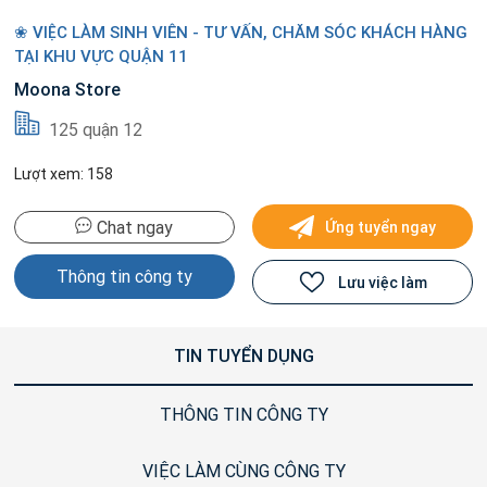
❀ VIỆC LÀM SINH VIÊN - TƯ VẤN, CHĂM SÓC KHÁCH HÀNG
TẠI KHU VỰC QUẬN 11
Moona Store
125 quận 12
Lượt xem: 158
Chat ngay
Ứng tuyển ngay
Thông tin công ty
Lưu việc làm
TIN TUYỂN DỤNG
THÔNG TIN CÔNG TY
VIỆC LÀM CÙNG CÔNG TY