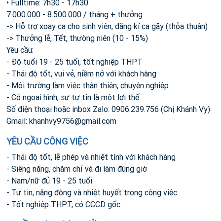
• Fulltime: 7h30 - 17h30
7.000.000 - 8.500.000 / tháng + thưởng
-> Hỗ trợ xoay ca cho sinh viên, đăng kí ca gãy (thỏa thuận)
-> Thưởng lễ, Tết, thường niên (10 - 15%)
Yêu cầu:
- Độ tuổi 19 - 25 tuổi, tốt nghiệp THPT
- Thái độ tốt, vui vẻ, niềm nở với khách hàng
- Môi trường làm việc thân thiện, chuyên nghiệp
- Có ngoại hình, sự tự tin là một lợi thế
Số điện thoại hoặc inbox Zalo: 0906.239.756 (Chị Khánh Vy)
Gmail:
khanhvy9756@gmail.com
YÊU CẦU CÔNG VIỆC
- Thái độ tốt, lễ phép và nhiệt tình với khách hàng
- Siêng năng, chăm chỉ và đi làm đúng giờ
- Nam/nữ đủ 19 - 25 tuổi
- Tự tin, năng động và nhiệt huyết trong công việc
- Tốt nghiệp THPT, có CCCD gốc