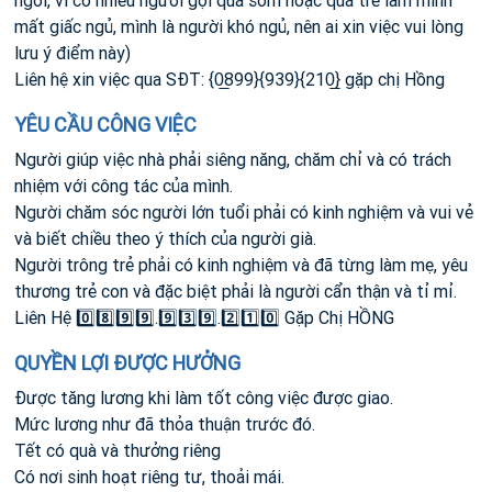
ngơi, vì có nhiều người gọi quá sớm hoặc quá trễ làm mình
mất giấc ngủ, mình là người khó ngủ, nên ai xin việc vui lòng
lưu ý điểm này)
Liên hệ xin việc qua SĐT: {0̲899}{939}{210̲} gặp chị Hồng
YÊU CẦU CÔNG VIỆC
Người giúp việc nhà phải siêng năng, chăm chỉ và có trách
nhiệm với công tác của mình.
Người chăm sóc người lớn tuổi phải có kinh nghiệm và vui vẻ
và biết chiều theo ý thích của người già.
Người trông trẻ phải có kinh nghiệm và đã từng làm mẹ, yêu
thương trẻ con và đặc biệt phải là người cẩn thận và tỉ mỉ.
Liên Hệ 0️⃣8️⃣9️⃣9️⃣.9️⃣3️⃣9️⃣.2️⃣1️⃣0️⃣ Gặp Chị HỒNG
QUYỀN LỢI ĐƯỢC HƯỞNG
Được tăng lương khi làm tốt công việc được giao.
Mức lương như đã thỏa thuận trước đó.
Tết có quà và thưởng riêng
Có nơi sinh hoạt riêng tư, thoải mái.