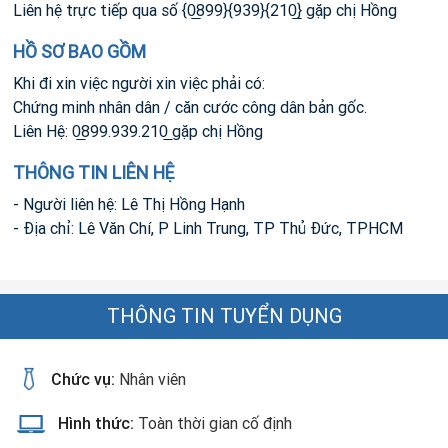
Liên hệ trực tiếp qua số {0̲899}{939}{210̲} gặp chị Hồng
HỒ SƠ BAO GỒM
Khi đi xin việc người xin việc phải có:
Chứng minh nhân dân / căn cước công dân bản gốc.
Liên Hệ: 0̲899.939.210̲ gặp chị Hồng
THÔNG TIN LIÊN HỆ
- Người liên hệ: Lê Thị Hồng Hạnh
- Địa chỉ: Lê Văn Chí, P Linh Trung, TP Thủ Đức, TPHCM
THÔNG TIN TUYỂN DỤNG
Chức vụ:
Nhân viên
Hình thức:
Toàn thời gian cố định