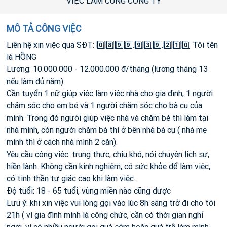
VIỆC LÀM CÙNG CÔNG TY
MÔ TẢ CÔNG VIỆC
Liên hệ xin việc qua SĐT: 0️⃣8️⃣9️⃣9️⃣.9️⃣3️⃣9️⃣.2️⃣1️⃣0️⃣ Tôi tên
là HỒNG
Lương: 10.000.000 - 12.000.000 đ/tháng (lương tháng 13
nếu làm đủ năm)
Cần tuyển 1 nữ giúp việc làm việc nhà cho gia đình, 1 người
chăm sóc cho em bé và 1 người chăm sóc cho bà cụ của
mình. Trong đó người giúp việc nhà và chăm bé thì làm tại
nhà mình, còn người chăm bà thì ở bên nhà bà cụ ( nhà mẹ
mình thì ở cách nhà mình 2 căn).
Yêu cầu công việc: trung thực, chịu khó, nói chuyện lịch sự,
hiền lành. Không cần kinh nghiệm, có sức khỏe để làm việc,
có tinh thần tự giác cao khi làm việc.
Độ tuổi: 18 - 65 tuổi, vùng miền nào cũng được
Lưu ý: khi xin việc vui lòng gọi vào lúc 8h sáng trở đi cho tới
21h ( vì gia đình mình là công chức, cần có thời gian nghỉ