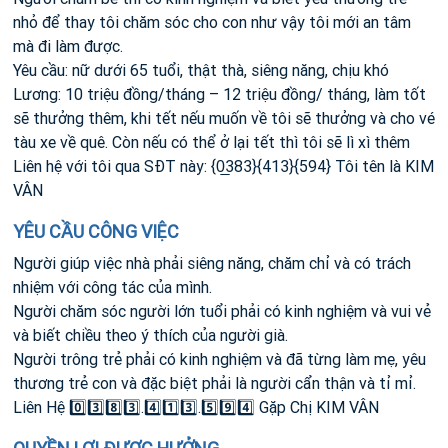
nhỏ để thay tôi chăm sóc cho con như vậy tôi mới an tâm
mà đi làm được.
Yêu cầu: nữ dưới 65 tuổi, thật thà, siêng năng, chịu khó
Lương: 10 triệu đồng/tháng – 12 triệu đồng/ tháng, làm tốt
sẽ thưởng thêm, khi tết nếu muốn về tôi sẽ thưởng và cho vé
tàu xe về quê. Còn nếu có thể ở lại tết thì tôi sẽ lì xì thêm
Liên hệ với tôi qua SĐT này: {0̲383}{413}{594} Tôi tên là KIM
VÂN
YÊU CẦU CÔNG VIỆC
Người giúp việc nhà phải siêng năng, chăm chỉ và có trách
nhiệm với công tác của mình.
Người chăm sóc người lớn tuổi phải có kinh nghiệm và vui vẻ
và biết chiều theo ý thích của người già.
Người trông trẻ phải có kinh nghiệm và đã từng làm mẹ, yêu
thương trẻ con và đặc biệt phải là người cẩn thận và tỉ mỉ.
Liên Hệ 0️⃣3️⃣8️⃣3️⃣.4️⃣1️⃣3️⃣.5️⃣9️⃣4️⃣ Gặp Chị KIM VÂN