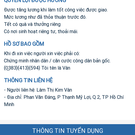
QUYỀN LỢI ĐƯỢC HƯỞNG
Được tăng lương khi làm tốt công việc được giao.
Mức lương như đã thỏa thuận trước đó.
Tết có quà và thưởng riêng
Có nơi sinh hoạt riêng tư, thoải mái.
HỒ SƠ BAO GỒM
Khi đi xin việc người xin việc phải có:
Chứng minh nhân dân / căn cước công dân bản gốc.
{0̲383}{413}{594} Tôi tên là Vân
THÔNG TIN LIÊN HỆ
- Người liên hệ: Lâm Thị Kim Vân
- Địa chỉ: Phan Văn Đáng, P Thạnh Mỹ Lợi, Q 2, TP Hồ Chí
Minh
THÔNG TIN TUYỂN DỤNG