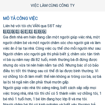
VIỆC LÀM CÙNG CÔNG TY
MÔ TẢ CÔNG VIỆC
Liên hệ với tôi chị VÂN qua SĐT này:
0️⃣3️⃣8️⃣3️⃣.4️⃣1️⃣3️⃣.5️⃣9️⃣4️⃣
Gia đình nhà em hiện đang cần một người giúp việc nhà, một
người chăm bé và một người chăm sóc cho người già và làm
việc ăn ở lại tại nhà. Công việc cụ thể cho mỗi người như sau:
Người chăm sóc người già thì phải biết ý, chăm sóc tận tình
vì bà cụ năm nay đã 82 tuổi, mình thường bà đi đứng được
nhưng do vừa té nên hiện nằm tại chỗ. Nhưng bác sĩ có bảo
điều trị tốt thì tháng sau có thể đi lại được bình thường. Vì
vợ chồng tôi đi làm miết thế nên không ai trông coi bà, sợ bà
lại bị té ngã nên cần phải thuê mướn gấp.
Người giúp việc nhà thì siêng năng, biết cách sắp xếp mọi
việc trong nhà, nhà tôi thì chỉ có 5 thành viên: vợ chồng tôi, 1
bé nhỏ 1 tuổi hơn, 1 bé lớn đang học lớp 8 và mẹ tôi.
Người chăm bé thì có kinh nghiệm và biết yêu thương trẻ