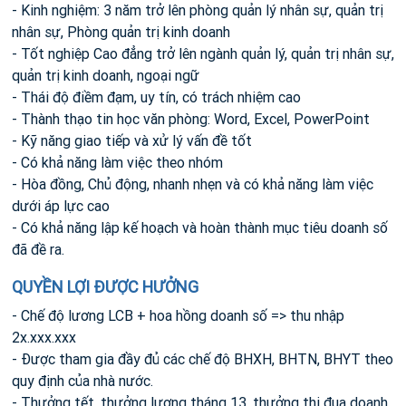
- Kinh nghiệm: 3 năm trở lên phòng quản lý nhân sự, quản trị
nhân sự, Phòng quản trị kinh doanh
- Tốt nghiệp Cao đẳng trở lên ngành quản lý, quản trị nhân sự,
quản trị kinh doanh, ngoại ngữ
- Thái độ điềm đạm, uy tín, có trách nhiệm cao
- Thành thạo tin học văn phòng: Word, Excel, PowerPoint
- Kỹ năng giao tiếp và xử lý vấn đề tốt
- Có khả năng làm việc theo nhóm
- Hòa đồng, Chủ động, nhanh nhẹn và có khả năng làm việc
dưới áp lực cao
- Có khả năng lập kế hoạch và hoàn thành mục tiêu doanh số
đã đề ra.
QUYỀN LỢI ĐƯỢC HƯỞNG
- Chế độ lương LCB + hoa hồng doanh số => thu nhập
2x.xxx.xxx
- Được tham gia đầy đủ các chế độ BHXH, BHTN, BHYT theo
quy định của nhà nước.
- Thưởng tết, thưởng lương tháng 13, thưởng thi đua doanh