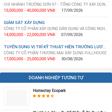
CHI NHÁNH TRƯỜNG SƠN 97 - TỔNG CÔNG TY XÂY DỰNG TRƯỜNG SƠN
15,000,000 - 40,000,000 VNĐ
17/09/2026
GIÁM SÁT XÂY DỰNG
CÔNG TY CỔ PHẦN XÂY DỰNG DÂN DỤNG VÀ CÔNG NGHIỆP LDD HÀ NỘI
14,000,000 - 22,000,000 VNĐ
07/09/2026
TUYỂN DỤNG VỊ TRÍ KỸ THUẬT HIỆN TRƯỜNG LƯƠNG TỪ 17-25 TRIỆU
CÔNG TY CỔ PHẦN THƯƠNG MẠI XÂY DỰNG FULLHOUSE
17,000,000 - 25,000,000 VNĐ
30/08/2026
DOANH NGHIỆP TƯƠNG TỰ
Homestay Ecopark