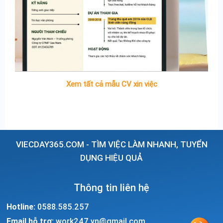
Xem tất cả mẫu CV xin việc
VIECDAY365.COM - TÌM VIỆC LÀM NHANH, TUYỂN
DỤNG HIỆU QUẢ
Thông tin liên hệ
Hotline:
0588.585.257
Email hỗ trợ:
work247.vn@gmail.com