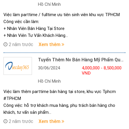
Hồ Chí Minh
Việc làm parttime / fulltime ưu tiên sinh viên khu vực TPHCM
Công việc cần làm:
+ Nhân Viên Bán Hàng Tại Store
+ Nhân Viên Tư Vấn Khách Hàng
+ Sắp xếp hàng hóa lên kệ
2 năm trước
Xem thêm
Thời gian:
- Sáng: 8h00 - 11h30
Tuyển Thêm Nv Bán Hàng Mỹ Phẩm Quận Gò Vấp
- Chiều: 13h00 - 17h00
30/06/2024
4,000,000 - 8,500,000
- Tối: 17h30 - 21h00
VNĐ
Lương:
Hồ Chí Minh
- 4h: 3TR8 - 4TR/ tháng
- 8h: 8TR3 - 8TR6/ tháng
Việc làm thêm parttime bán hàng tại store, khu vực Tphcm
+ thưởng chuyên cần
#TPHCM
#30k/H
Công việc: hỗ trợ khách mua hàng, phụ trách bán hàng cho
#200k/ngày ( thời vụ sinh viên )
khách, tư vấn sản phẩm
Nộp CV ứng tuyển qua zalo hoặc gmail
Thời gian :
2 năm trước
Xem thêm
Liên Hệ : *********& *********gặp Ms. Uyên trao đổi công việc
- Ca sáng: 7h30-11h30