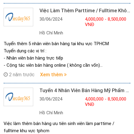
•Part time: 4.000.000₫ ~ 7h45 - 11h30 sáng
Việc Làm Thêm Parttime / Fulltime Không Cần Kinh Nghiệm
•Full time: 8.600.000₫ ~ 13h - 17h chiều
30/06/2024
4,000,000 - 8,500,000
•Xoay ca: 30K/1h ~ 18h-22h tối
VNĐ
Nộp CV ứng tuyển qua zalo hoặc gmail
Hồ Chí Minh
Liên Hệ : *********& *********gặp Ms. Thanh trao đổi công việc
và sắp xếp lịch làm trực tiếp luôn nhé!
Tuyển thêm 5 nhân viên bán hàng tại khu vực TPHCM
Tuyển dụng các vị trí :
- Nhân viên bán hàng trực tiếp
- Cộng tác viên bán hàng online ( không cần vốn)
Mặt hàng: thực phẩm bảo vệ sức khỏe và mỹ phẩm, tiêu dùng
2 năm trước
Xem thêm
chăm sóc cá nhân
Thời gian :
Tuyển 4 Nhân Viên Bán Hàng Mỹ Phẩm Quận Bình Tân
- từ 7h30 - 17h30 ( có xoay ca/full ca)
30/06/2024
4,000,000 - 8,500,000
- Được đăng kí lịch làm việc
VNĐ
Thu nhập :
Hồ Chí Minh
- Dao động : 4tr - 8.5tr/th ( trao đổi trực tiếp )
- Thưởng % hoa hồng
Việc làm thêm bán hàng ưu tiên sinh viên làm parttime /
fulltime khu vực tphcm