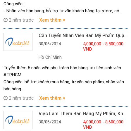
Công việc :
- Nhân viên bán hàng, hỗ trợ tư vấn khách hàng tại store, có
kinh nghiệm tiếp xúc khách hàng nhiều sẽ là một lợi thế.
2 năm trước
Xem thêm
- Tư vấn khách hàng
- Tại mối quan hệ với khách hàng và chăm sóc khách hàng
Cần Tuyển Nhân Viên Bán Mỹ Phẩm Quận Bình Thạnh
Thời gian:
30/06/2024
4,000,000 - 8,500,000
sáng: 7h30 - 11h30
VNĐ
chiều: 13h- 17h
Hồ Chí Minh
tối: 18h - 22h
Lương:
Tuyển thêm 5 nhân viên phụ trách bán hàng, ưu tiên sinh viên
Ca 4 tiếng : 4.000.000₫
#TPHCM
Ca 8 tiếng: 8.500.000₫
Công việc: hỗ trợ khách mua hàng, tư vấn sản phẩm, nhân viên
- Được thoả thuận thêm
bán hàng
- Thu nhập tùy theo năng lực
Thời gian :
2 năm trước
Xem thêm
Ca sáng: 7h30-11h30
Ca chiều: 13h30-17h30
Việc Làm Thêm Bán Hàng Mỹ Phẩm, Không Cần Kinh Nghiệm
-> Parttime: 4tr
30/06/2024
4,000,000 - 8,600,000
-> Fulltime: 8tr5
VNĐ