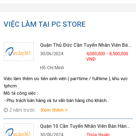
VIỆC LÀM TẠI PC STORE
Quận Thủ Đức Cần Tuyển Nhân Viên Bán Hàng Tại Đại Lí
30/06/2024
4,000,000 - 8,500,000
VNĐ
Hồ Chí Minh
Việc làm thêm ưu tiên sinh viên ( parttime / fulltime ), khu vực
tphcm
Mô tả công việc :
- Phụ trách bán hàng và tư vấn bán hàng cho khách
- Được chỉ dẫn trước khi ra làm
2 năm trước
Xem thêm
Tiền nhận :
- Fulltime: 8TR5 + Thưởng
Quận 10 Cần Tuyển Nhân Viên Bán Hàng Parttime
- Parttime: 4TR + Thưởng
30/06/2024
Thỏa thuận