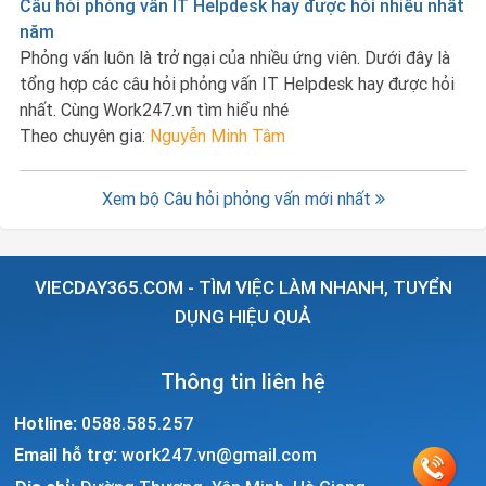
Câu hỏi phỏng vấn IT Helpdesk hay được hỏi nhiều nhất
năm
Phỏng vấn luôn là trở ngại của nhiều ứng viên. Dưới đây là
tổng hợp các câu hỏi phỏng vấn IT Helpdesk hay được hỏi
nhất. Cùng Work247.vn tìm hiểu nhé
Theo chuyên gia:
Nguyễn Minh Tâm
Xem bộ Câu hỏi phỏng vấn mới nhất
VIECDAY365.COM - TÌM VIỆC LÀM NHANH, TUYỂN
DỤNG HIỆU QUẢ
Thông tin liên hệ
Hotline:
0588.585.257
Email hỗ trợ:
work247.vn@gmail.com