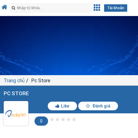
Tài khoản
Trang chủ
Pc Store
PC STORE
Like
Đánh giá
0