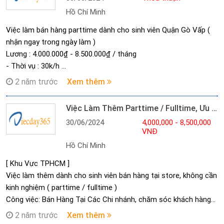
Được thỏa thuận thêm
Hồ Chí Minh
Tùy theo năng lực làm việc
Thời gian :
Việc làm bán hàng parttime dành cho sinh viên Quận Gò Vấp (
• sáng: 7h30 - 11h30
nhận ngay trong ngày làm )
• chiều: 1h00 - 5h00
Lương : 4.000.000₫ - 8.500.000₫ / tháng
Nộp CV ứng tuyển qua zalo hoặc gmail
- Thời vụ : 30k/h
Nộp CV ứng tuyển qua zalo hoặc gmail
Thời gian làm việc linh hoạt
2 năm trước
Xem thêm
Liên Hệ : *********& *********gặp Ms. Uyên trao đổi công việc
- Sáng 7h30-11h30
và sắp xếp lịch làm trực tiếp luôn nhé!
- Chiều 13h30-17h30
Việc Làm Thêm Parttime / Fulltime, Ưu Tiên Sinh Viên Nam Nữ
Mô tả công việc: nhân viên bán hàng, tư vấn sản phẩm cho
30/06/2024
4,000,000 - 8,500,000
khách hàng, hỗ trợ khách mua hàng
VNĐ
Hồ Chí Minh
[ Khu Vực TPHCM ]
Việc làm thêm dành cho sinh viên bán hàng tại store, không cần
kinh nghiệm ( parttime / fulltime )
Công việc: Bán Hàng Tại Các Chi nhánh, chăm sóc khách hàng
và tư vấn bán hàng.
2 năm trước
Xem thêm
#Lương_nhận #Thời_Gian