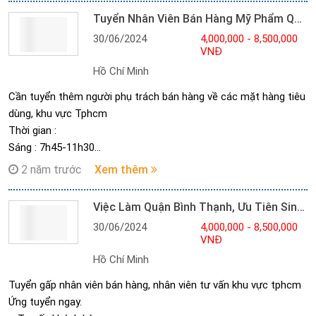
và sắp xếp lịch làm trực tiếp luôn nhé!
- Ca chiều: 13h30-17h30
Tuyển Nhân Viên Bán Hàng Mỹ Phẩm Quận 10
-> Parttime : 4TR
30/06/2024
4,000,000 - 8,500,000
-> Fulltime : 8TR5
VNĐ
Được sắp xếp thời gian xoay ca linh động
Hồ Chí Minh
Cần tuyển thêm người phụ trách bán hàng về các mặt hàng tiêu
dùng, khu vực Tphcm
Thời gian :
Sáng : 7h45-11h30
Chiều : 13h - 16h30
2 năm trước
Xem thêm
=> linh hoạt cho các tất cả đối tượng ( Tuỳ theo ca đăng ký ).
Việc Làm Quận Bình Thạnh, Ưu Tiên Sinh Viên
30/06/2024
4,000,000 - 8,500,000
VNĐ
Hồ Chí Minh
Tuyển gấp nhân viên bán hàng, nhân viên tư vấn khu vực tphcm
Ứng tuyển ngay.