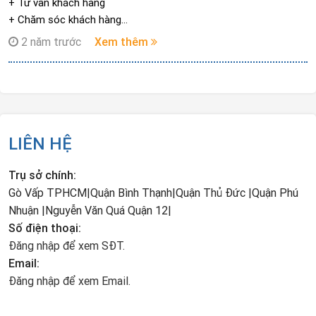
+ Tư vấn khách hàng
+ Chăm sóc khách hàng
+ Nhân viên bán hàng
2 năm trước
Xem thêm
Thời gian:
+ Sáng 8h - 12h
+ Chiều 13h - 17h
( Tự đăng kí thời gian làm )
Thu nhập:
4 triệu - 8,5 triệu/ tháng + thưởng
LIÊN HỆ
( Theo năng lực )
Chú ý:
Trụ sở chính:
TUYỂN DỤNG TRỰC TIẾP KHÔNG QUA BẤT KÌ HÌNH THỨC NÀO
Gò Vấp TPHCM|Quận Bình Thạnh|Quận Thủ Đức |Quận Phú
KHÁC.
Nhuận |Nguyễn Văn Quá Quận 12|
Số điện thoại:
Đăng nhập để xem SĐT.
Email:
Đăng nhập để xem Email.