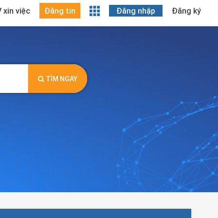
 xin việc
Đăng tin
Đăng nhập
Đăng ký
TÌM NGAY