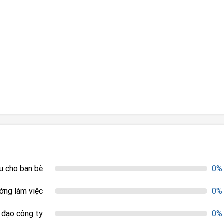
ệu cho bạn bè
0%
ường làm việc
0%
h đạo công ty
0%