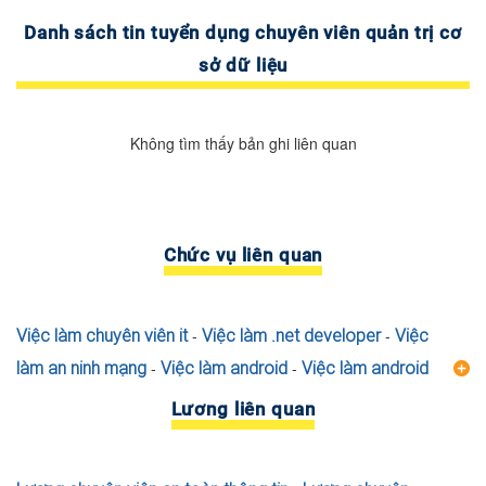
Danh sách tin tuyển dụng chuyên viên quản trị cơ
sở dữ liệu
Không tìm thấy bản ghi liên quan
Chức vụ liên quan
Việc làm chuyên viên it
-
Việc làm .net developer
-
Việc
làm an ninh mạng
-
Việc làm android
-
Việc làm android
developer
-
Việc làm developer
-
Việc làm it khách sạn
-
Lương liên quan
Việc làm it manager
-
Việc làm it ngân hàng
-
Việc làm it
support
-
Việc làm it văn phòng
-
Việc làm lập trình viên