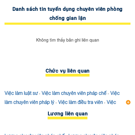
Danh sách tin tuyển dụng chuyên viên phòng
chống gian lận
Không tìm thấy bản ghi liên quan
Chức vụ liên quan
Việc làm luật sư
-
Việc làm chuyên viên pháp chế
-
Việc
làm chuyên viên pháp lý
-
Việc làm điều tra viên
-
Việc
làm phó phòng pháp chế
-
Việc làm trưởng phòng pháp
Lương liên quan
chế
-
Việc làm kiểm soát viên
-
Việc làm công chứng
viên
-
Việc làm trưởng phòng pháp lý
-
Việc làm thám tử
-