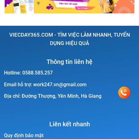
tiệc cưới
-
Việc làm nhân viên nhà hàng
-
Việc làm nhân
phòng khách sạn
-
Lương nhân viên khách sạn 5 sao
-
viên nhà hàng khách sạn
-
Việc làm nhân viên phục vụ
Lương nhân viên nhà hàng
-
Lương quản lý buồng phòng
nhà hàng nhật
-
Việc làm phục vụ nhà hàng tiệc cưới
-
-
Lương quản lý nhà hàng
-
Lương quản lý nhà hàng
Việc làm quản lý nhà hàng khách sạn
-
VIECDAY365.COM - TÌM VIỆC LÀM NHANH, TUYỂN
khách sạn
-
Lương quản trị khách sạn
-
Lương thực tập
DỤNG HIỆU QUẢ
sinh khách sạn
-
Lương trưởng ca nhà hàng
-
Thông tin liên hệ
Hotline:
0588.585.257
Email hỗ trợ:
work247.vn@gmail.com
Địa chỉ:
Đường Thượng, Yên Minh, Hà Giang
Liên kết nhanh
Quy định bảo mật