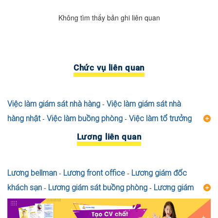
Không tìm thấy bản ghi liên quan
Chức vụ liên quan
Việc làm giám sát nhà hàng
-
Việc làm giám sát nhà
hàng nhật
-
Việc làm buồng phòng
-
Việc làm tổ trưởng
nhà hàng
-
Việc làm nhà hàng nhật
-
Việc làm quản lý
Lương liên quan
chuỗi nhà hàng
-
Việc làm giám đốc khách sạn
-
Việc
làm quản lý nhà hàng
-
Việc làm quản lý nhà hàng nhật
-
Lương bellman
-
Lương front office
-
Lương giám đốc
Việc làm quản lý khách sạn
-
Việc làm quản lý quán ăn
-
khách sạn
-
Lương giám sát buồng phòng
-
Lương giám
Việc làm quản lý quán cafe
-
Việc làm buồng phòng
sát f&b
-
Lương giám sát nhà hàng
-
Lương khách sạn
-
khách sạn
-
Việc làm nhà hàng chay
-
Việc làm nhà hàng
Lương nhân viên buồng phòng
-
Lương nhân viên đặt