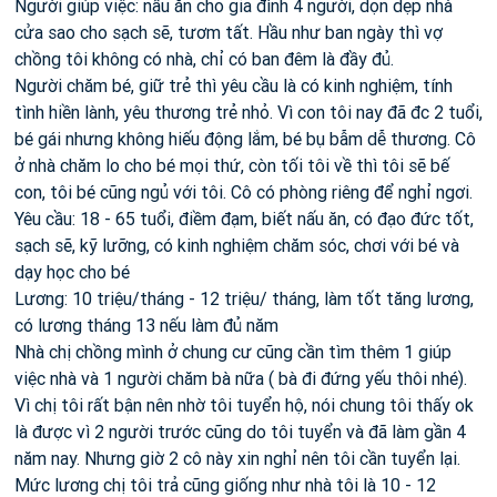
Người giúp việc: nấu ăn cho gia đình 4 người, dọn dẹp nhà
cửa sao cho sạch sẽ, tươm tất. Hầu như ban ngày thì vợ
chồng tôi không có nhà, chỉ có ban đêm là đầy đủ.
Người chăm bé, giữ trẻ thì yêu cầu là có kinh nghiệm, tính
tình hiền lành, yêu thương trẻ nhỏ. Vì con tôi nay đã đc 2 tuổi,
bé gái nhưng không hiếu động lắm, bé bụ bẫm dễ thương. Cô
ở nhà chăm lo cho bé mọi thứ, còn tối tôi về thì tôi sẽ bế
con, tôi bé cũng ngủ với tôi. Cô có phòng riêng để nghỉ ngơi.
Yêu cầu: 18 - 65 tuổi, điềm đạm, biết nấu ăn, có đạo đức tốt,
sạch sẽ, kỹ lưỡng, có kinh nghiệm chăm sóc, chơi với bé và
dạy học cho bé
Lương: 10 triệu/tháng - 12 triệu/ tháng, làm tốt tăng lương,
có lương tháng 13 nếu làm đủ năm
Nhà chị chồng mình ở chung cư cũng cần tìm thêm 1 giúp
việc nhà và 1 người chăm bà nữa ( bà đi đứng yếu thôi nhé).
Vì chị tôi rất bận nên nhờ tôi tuyển hộ, nói chung tôi thấy ok
là được vì 2 người trước cũng do tôi tuyển và đã làm gần 4
năm nay. Nhưng giờ 2 cô này xin nghỉ nên tôi cần tuyển lại.
Mức lương chị tôi trả cũng giống như nhà tôi là 10 - 12