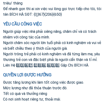
triệu/ tháng
Để nhanh gọn thì ai xin việc vui lòng gọi trực tiếp cho tôi, tôi
tên BÍCH HÀ SĐT: {0̲367}{206}{650}
YÊU CẦU CÔNG VIỆC
Người giúp việc nhà phải siêng năng, chăm chỉ và có trách
nhiệm với công tác của mình.
Người chăm sóc người lớn tuổi phải có kinh nghiệm và vui vẻ
và biết chiều theo ý thích của người già.
Người trông trẻ phải có kinh nghiệm và đã từng làm mẹ, yêu
thương trẻ con và đặc biệt phải là người cẩn thận và tỉ mỉ.
Liên Hệ 0️⃣3️⃣6️⃣7️⃣.2️⃣0️⃣6️⃣.6️⃣5️⃣0️⃣ Gặp Chị BÍCH HÀ
QUYỀN LỢI ĐƯỢC HƯỞNG
Được tăng lương khi làm tốt công việc được giao.
Mức lương như đã thỏa thuận trước đó.
Tết có quà và thưởng riêng
Có nơi sinh hoạt riêng tư, thoải mái.