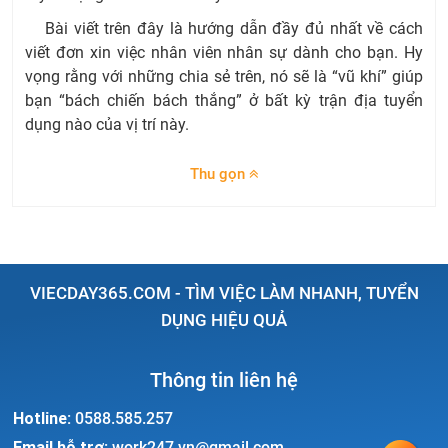
Bài viết trên đây là hướng dẫn đầy đủ nhất về cách
viết đơn xin việc nhân viên nhân sự dành cho bạn. Hy
vọng rằng với những chia sẻ trên, nó sẽ là “vũ khí” giúp
bạn “bách chiến bách thắng” ở bất kỳ trận địa tuyển
dụng nào của vị trí này.
Thu gọn
VIECDAY365.COM - TÌM VIỆC LÀM NHANH, TUYỂN
DỤNG HIỆU QUẢ
Thông tin liên hệ
Hotline:
0588.585.257
Email hỗ trợ:
work247.vn@gmail.com