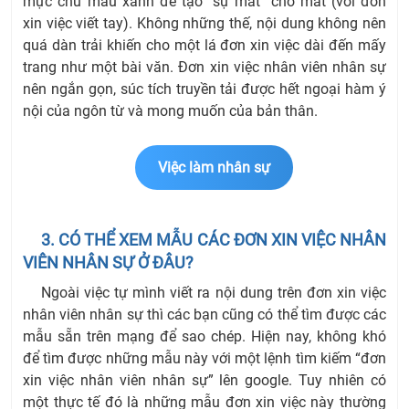
mực chữ màu xanh để tạo “sự mát” cho mắt (với đơn
xin việc viết tay). Không những thế, nội dung không nên
quá dàn trải khiến cho một lá đơn xin việc dài đến mấy
trang như một bài văn. Đơn xin việc nhân viên nhân sự
nên ngắn gọn, súc tích truyền tải được hết ngoại hàm ý
nội của ngôn từ và mong muốn của bản thân.
Việc làm nhân sự
3. CÓ THỂ XEM MẪU CÁC ĐƠN XIN VIỆC NHÂN
VIÊN NHÂN SỰ Ở ĐÂU?
Ngoài việc tự mình viết ra nội dung trên đơn xin việc
nhân viên nhân sự thì các bạn cũng có thể tìm được các
mẫu sẵn trên mạng để sao chép. Hiện nay, không khó
để tìm được những mẫu này với một lệnh tìm kiếm “đơn
xin việc nhân viên nhân sự” lên google. Tuy nhiên có
một thực tế đó là những mẫu đơn xin việc này thường