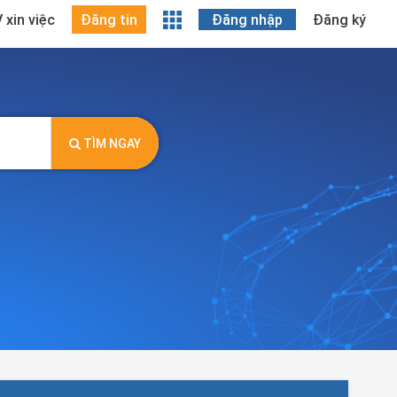
 xin việc
Đăng tin
Đăng nhập
Đăng ký
TÌM NGAY