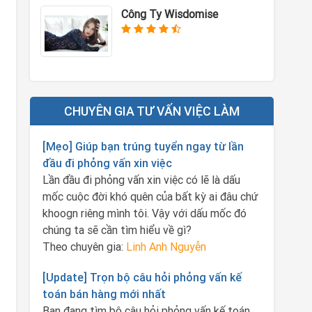
Công Ty Wisdomise
CHUYÊN GIA TƯ VẤN VIỆC LÀM
[Mẹo] Giúp bạn trúng tuyển ngay từ lần
đầu đi phỏng vấn xin việc
Lần đầu đi phỏng vấn xin việc có lẽ là dấu
mốc cuộc đời khó quên của bất kỳ ai đâu chứ
khoogn riêng mình tôi. Vậy với dấu mốc đó
chúng ta sẽ cần tìm hiểu về gì?
Theo chuyên gia:
Linh Anh Nguyễn
[Update] Trọn bộ câu hỏi phỏng vấn kế
toán bán hàng mới nhất
Bạn đang tìm bộ câu hỏi phỏng vấn kế toán