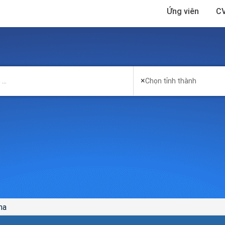
Ứng viên
CV
×
Chọn tỉnh thành
ma