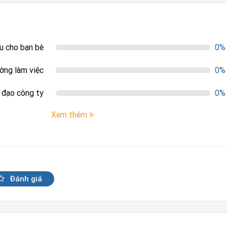
ệu cho bạn bè
0%
ường làm việc
0%
h đạo công ty
0%
Xem thêm
Đánh giá