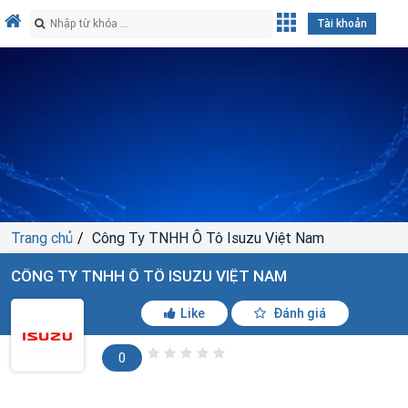
Tài khoản
Trang chủ
Công Ty TNHH Ô Tô Isuzu Việt Nam
CÔNG TY TNHH Ô TÔ ISUZU VIỆT NAM
Like
Đánh giá
0