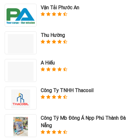
Vận Tải Phước An
Thu Hường
A Hiếu
Công Ty TNHH Thacosil
Công Tý Mb Đông Á Npp Phú Thành Đà
Nẵng