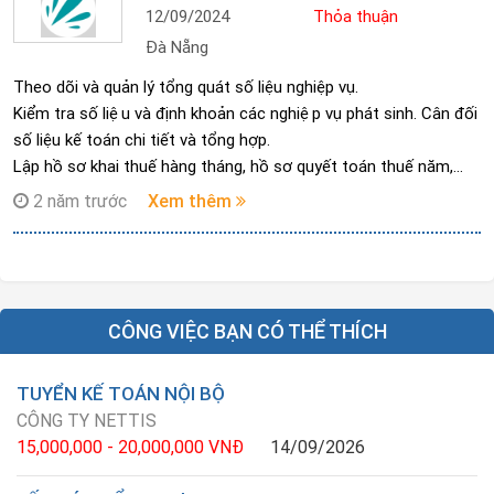
12/09/2024
Thỏa thuận
Đà Nẵng
Theo dõi và quản lý tổng quát số liệu nghiệp vụ.
Kiểm tra số liệu và định khoản các nghiệp vụ phát sinh. Cân đối
số liệu kế toán chi tiết và tổng hợp.
Lập hồ sơ khai thuế hàng tháng, hồ sơ quyết toán thuế năm,
báo cáo tài chính năm theo quy định.
2 năm trước
Xem thêm
Thống kê tổng hợp số liệu và báo cáo theo yêu cầu của cấp
trên.
Thực hiện các công việc khác theo sự phân công của cấp trên.
CÔNG VIỆC BẠN CÓ THỂ THÍCH
TUYỂN KẾ TOÁN NỘI BỘ
CÔNG TY NETTIS
15,000,000 - 20,000,000 VNĐ
14/09/2026