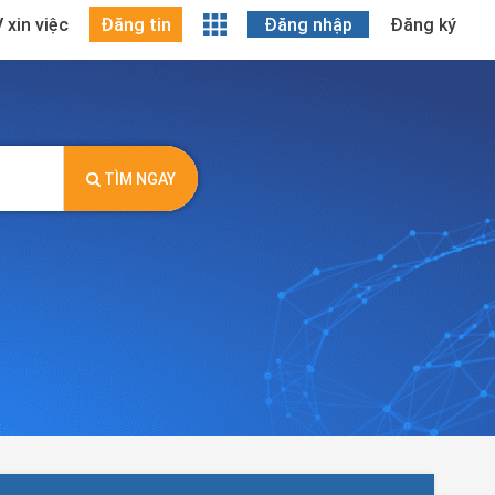
 xin việc
Đăng tin
Đăng nhập
Đăng ký
TÌM NGAY