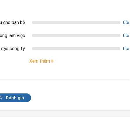
ệu cho bạn bè
0%
ường làm việc
0%
h đạo công ty
0%
Xem thêm
Đánh giá