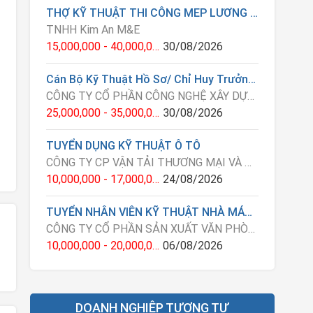
THỢ KỸ THUẬT THI CÔNG MEP LƯƠNG 15-40TR/1 THÁNG
TNHH Kim An M&E
15,000,000 - 40,000,000 VNĐ
30/08/2026
Cán Bộ Kỹ Thuật Hồ Sơ/ Chỉ Huy Trưởng/ QS
CÔNG TY CỔ PHẦN CÔNG NGHỆ XÂY DỰNG HANCORP 5
25,000,000 - 35,000,000 VNĐ
30/08/2026
TUYỂN DỤNG KỸ THUẬT Ô TÔ
CÔNG TY CP VẬN TẢI THƯƠNG MẠI VÀ ĐẦU TƯ AN VIỆT
10,000,000 - 17,000,000 VNĐ
24/08/2026
TUYỂN NHÂN VIÊN KỸ THUẬT NHÀ MÁY LƯƠNG 10-20 TRIỆU (CHẤP NHẬN SINH VIÊN MỚI RA TRƯỜNG , ĐÀO TẠO TỪ ĐẦU)
CÔNG TY CỔ PHẦN SẢN XUẤT VĂN PHÒNG PHẨM HẢI HÀ
10,000,000 - 20,000,000 VNĐ
06/08/2026
DOANH NGHIỆP TƯƠNG TỰ