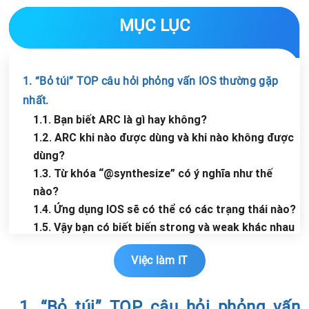
MỤC LỤC
1. “Bỏ túi” TOP câu hỏi phỏng vấn IOS thường gặp
nhất.
1.1. Bạn biết ARC là gì hay không?
1.2. ARC khi nào được dùng và khi nào không được
dùng?
1.3. Từ khóa “@synthesize” có ý nghĩa như thế
nào?
1.4. Ứng dụng IOS sẽ có thể có các trạng thái nào?
1.5. Vậy bạn có biết biến strong và weak khác nhau
như thế nào hay không?
Việc làm IT
1.6. Đối với weak thì khi nào nên dùng đến?
1.7. Trong Objective - C có khai báo được Public
Static hay không?
1. “Bỏ túi” TOP câu hỏi phỏng vấn