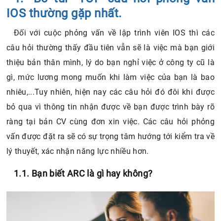
1.8. Bạn có thể phân biệt về các hàm: ViewDidLoad,
IOS thường gặp nhất.
ViewDidUnload cùng với ViewWillAppear,
ViewDidAppear, ViewWillDisappear và
Đối với cuộc phỏng vấn về lập trình viên IOS thì các
ViewDidDisappear hay không?
câu hỏi thường thấy đầu tiên vẫn sẽ là việc mà bạn giới
2. Các câu hỏi khác mà bạn có thể bắt gặp với phỏng
thiệu bản thân mình, lý do bạn nghỉ việc ở công ty cũ là
vấn IOS
gì, mức lương mong muốn khi làm việc của bạn là bao
3. Lật ngược ván cờ với câu hỏi dành cho nhà tuyển
nhiêu,...Tuy nhiên, hiện nay các câu hỏi đó đôi khi được
dụng
bỏ qua vì thông tin nhận được về bạn được trình bày rõ
4. Để phỏng vấn IOS thành công bạn cần gì?
ràng tại bản CV cùng đơn xin việc. Các câu hỏi phỏng
4.1. Sự tự tin và tổng duyệt trước khi phỏng vấn
vấn được đặt ra sẽ có sự trọng tâm hướng tới kiểm tra về
4.2. Thái độ của bạn quyết định tất cả
4.3. Lựa chọn được nhà tuyển dụng phù hợp
lý thuyết, xác nhận năng lực nhiều hơn.
1.1. Bạn biết ARC là gì hay không?