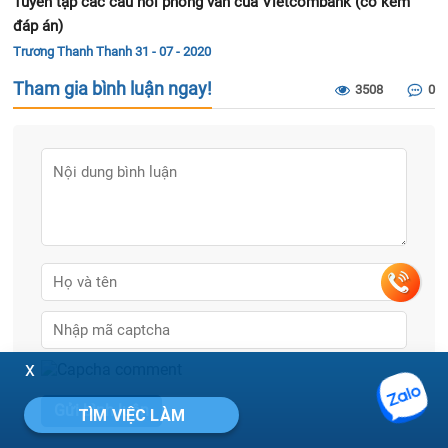
Tuyển tập các câu hỏi phỏng vấn của Vietcombank (có kèm
đáp án)
Trương Thanh Thanh
31 - 07 - 2020
Tham gia bình luận ngay!
3508
0
x
TÌM VIỆC LÀM