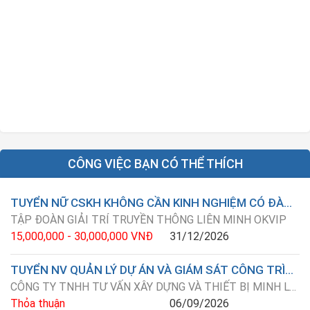
CÔNG VIỆC BẠN CÓ THỂ THÍCH
TUYỂN NỮ CSKH KHÔNG CẦN KINH NGHIỆM CÓ ĐÀO TẠO ( LÀM ONLINE TẠI NHÀ )
TẬP ĐOÀN GIẢI TRÍ TRUYỀN THÔNG LIÊN MINH OKVIP
15,000,000 - 30,000,000 VNĐ
31/12/2026
TUYỂN NV QUẢN LÝ DỰ ÁN VÀ GIÁM SÁT CÔNG TRÌNH
CÔNG TY TNHH TƯ VẤN XÂY DỰNG VÀ THIẾT BỊ MINH LONG
Thỏa thuận
06/09/2026