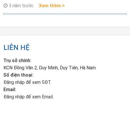
thử nghiệm và đại trà, liên kết các bộ phận để đảm bảo đúng
3 năm trước
Xem thêm
tiến độ sản xuất.
LIÊN HỆ
Trụ sở chính:
KCN Đồng Văn 2, Duy Minh, Duy Tiên, Hà Nam
Số điện thoại:
Đăng nhập để xem SĐT.
Email:
Đăng nhập để xem Email.