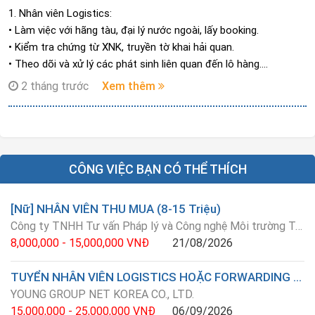
1. Nhân viên Logistics:
• Làm việc với hãng tàu, đại lý nước ngoài, lấy booking.
• Kiểm tra chứng từ XNK, truyền tờ khai hải quan.
• Theo dõi và xử lý các phát sinh liên quan đến lô hàng.
2. Nhân viên Kinh doanh Siêu thị:
2 tháng trước
Xem thêm
• Chăm sóc, phát triển hệ thống khách hàng siêu thị.
• Đàm phán hợp đồng, triển khai chương trình bán hàng.
• Theo dõi doanh số, kiểm tra trưng bày hàng hóa và tìm kiếm
khách hàng mới.
CÔNG VIỆC BẠN CÓ THỂ THÍCH
[Nữ] NHÂN VIÊN THU MUA (8-15 Triệu)
Công ty TNHH Tư vấn Pháp lý và Công nghệ Môi trường Trung Tân Tiến
8,000,000 - 15,000,000 VNĐ
21/08/2026
TUYỂN NHÂN VIÊN LOGISTICS HOẶC FORWARDING BIẾT TIẾNG HÀN
YOUNG GROUP NET KOREA CO., LTD.
15,000,000 - 25,000,000 VNĐ
06/09/2026