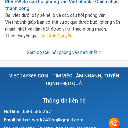
REVIEW Bộ câu hỏi phỏng vấn Vietinbank - Chinh phục
thành công
Bài viết dưới đây sẽ hé lộ về các câu hỏi phỏng vấn
Vietinbank giúp bạn có thể vượt qua được buổi phỏng vấn
nhanh nhất và nắm bắt được vị trí theo mong muốn.
Theo chuyên gia:
Linh Anh Nguyễn
Xem bộ Câu hỏi phỏng vấn mới nhất
VIECDAY365.COM - TÌM VIỆC LÀM NHANH, TUYỂN
DỤNG HIỆU QUẢ
Thông tin liên hệ
Hotline:
0588.585.257
Email hỗ trợ:
work247.vn@gmail.com