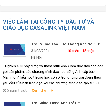
VIỆC LÀM TẠI CÔNG TY ĐẦU TƯ VÀ
GIÁO DỤC CASALINK VIỆT NAM
Trợ Lý Đào Tạo - Hệ Thống Anh Ngữ Trẻ Em
31/08/2024
10 triệu - 15 triệu
Hà Nội
- Nghiên cứu, xây dựng và tham mưu cho Giám đốc đào tạo các
gói sản phẩm, các chương trình đào tạo tiếng Anh cấp bậc:
Mầm non/Tiểu học/Trung học cơ sở trong từng giai đoạn theo
yêu cầu của ban lãnh đạo với các chương trình đào tạo từ 5-14
tuổi.
2 năm trước
Xem thêm
- Nghiên cứu các giải pháp: Tập huấn, Demo, nâng cao chất
lượng Giáo viên; nâng cao chất lượng Học sinh; đổi mới và nâng
Trợ Giảng Tiếng Anh Trẻ Em
cao chất lượng các chương trình đã và đang đào tạo; ứng dụng