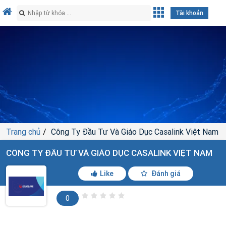
Tài khoản
Trang chủ
Công Ty Đầu Tư Và Giáo Dục Casalink Việt Nam
CÔNG TY ĐẦU TƯ VÀ GIÁO DỤC CASALINK VIỆT NAM
Like
Đánh giá
0