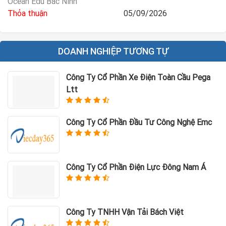
Ocean Edu Bắc Ninh
bộ phận.
Thỏa thuận
05/09/2026
8. Tiếp đón và giải đáp các thắc mắc của khách hàng về chương
trình học, chính sách dịch vụ, học phí.
9. Thời gian làm việc: Ca sáng: 10h-19h, Ca chiều: 13h30-21h
DOANH NGHIỆP TƯƠNG TỰ
Công Ty Cổ Phần Xe Điện Toàn Cầu Pega
Ltt
Công Ty Cổ Phần Đầu Tư Công Nghệ Emc
Công Ty Cổ Phần Điện Lực Đông Nam Á
Công Ty TNHH Vận Tải Bách Việt