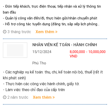
⁃ Hiểu biết về sản phẩm hóa chất công nghiệp, thiết bị công
⁃ Đón tiếp khách, trực điện thoại, tiếp nhận và xử lý thông tin
nghiệp, cao su,.. là một lợi thế
ban đầu
⁃ Đã từng bán hàng khách hàng Doanh nghiệp (B2B) là một lợi
⁃ Quản lý công văn đến/đi, thực hiện gửi/nhận chuyển phát
thế
⁃ Hỗ trợ công tác tuyển dụng (đăng tin, sắp xếp lịch phỏng
vấn…)
3 tháng trước
Xem thêm
⁃ Soạn thảo, lưu trữ hồ sơ, công văn, hợp đồng
⁃ Tổ chức các hoạt động nội bộ, sự kiện Công ty
NHÂN VIÊN KẾ TOÁN - HÀNH CHÍNH
⁃ Theo dõi chấm công, cung cấp dữ liệu cho bộ phận kế toán
15/12/2024
8,000,000 - 10,000,000
tính lương
VNĐ
⁃ Hỗ trợ các công việc hành chính, kế toán khác theo yêu cầu
Phú Thọ
- Các nghiệp vụ kế toán: thu, chi, kế toán nội bộ, thuế (rất ít
khi phát sinh)
- Thực hiện các công việc hành chính, giấy tờ.
- Làm việc theo chỉ đạo của cấp trên
2 năm trước
Xem thêm