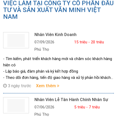
VIỆC LÀM TẠI CÔNG TY CỔ PHẦN ĐẦU
TƯ VÀ SẢN XUẤT VĂN MINH VIỆT
NAM
Nhân Viên Kinh Doanh
07/09/2026
15 triệu - 20 triệu
Phú Thọ
⁃ Tìm kiếm, phát triển khách hàng mới và chăm sóc khách hàng
hiện có
⁃ Lập báo giá, đàm phán và ký kết hợp đồng
⁃ Theo dõi đơn hàng, tiến độ giao hàng và xử lý phản hồi khách
hàng
3 ngày trước
Xem thêm
⁃ Quản lý, theo dõi và thu hồi công nợ
⁃ Phối hợp với kế toán kiểm soát chứng từ, hóa đơn
Nhân Viên Lễ Tân Hành Chính Nhân Sự
⁃ Mua hàng trong nước và nhập khẩu
07/06/2026
5 triệu - 7 triệu
⁃ Thực hiện kế hoạch doanh số theo tháng/quý/năm
Phú Thọ
⁃ Báo cáo công việc theo yêu cầu