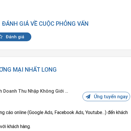
N ĐÁNH GIÁ VỀ CUỘC PHỎNG VẤN
Đánh giá
ƯƠNG MẠI NHẤT LONG
UpAds Tuyển Dụng Nhân Viên Kinh Doanh Thu Nhập Không Giới Hạn
Ứng tuyển ngay
 với khách hàng.