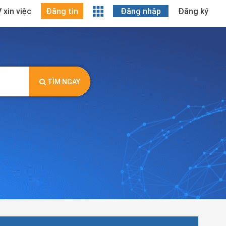
 xin việc
Đăng tin
Đăng nhập
Đăng ký
TÌM NGAY