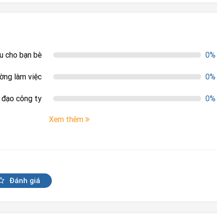
ệu cho bạn bè
0%
ường làm việc
0%
h đạo công ty
0%
Xem thêm
Đánh giá