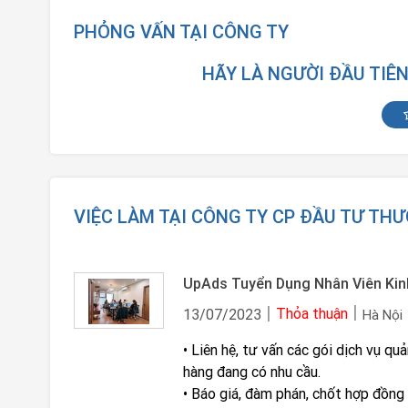
PHỎNG VẤN TẠI CÔNG TY
HÃY LÀ NGƯỜI ĐẦU TIÊ
VIỆC LÀM TẠI CÔNG TY CP ĐẦU TƯ TH
Thỏa thuận
13/07/2023
Hà Nội
• Liên hệ, tư vấn các gói dịch vụ quảng cáo online (Google Ads, Facebook Ads, Youtube…) đến khách
hàng đang có nhu cầu.
• Báo giá, đàm phán, chốt hợp đồng