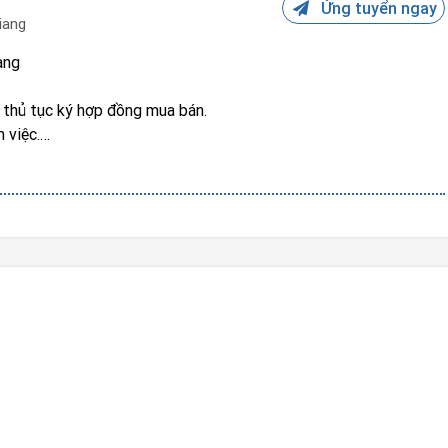
Ứng tuyển ngay
iang
àng
à thủ tục ký hợp đồng mua bán.
 việc.
của cty để theo dõi giao dịch, nhằm phát huy kết quả hoàn thành.