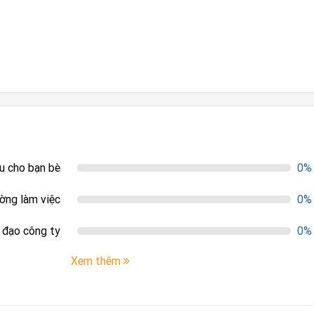
ệu cho bạn bè
0%
ường làm việc
0%
h đạo công ty
0%
Xem thêm