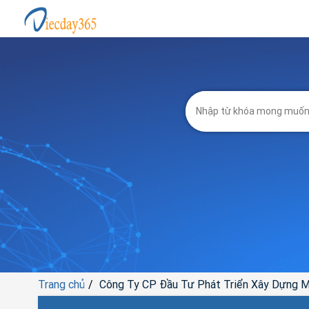
Trang chủ
Công Ty CP Đầu Tư Phát Triển Xây Dựng M