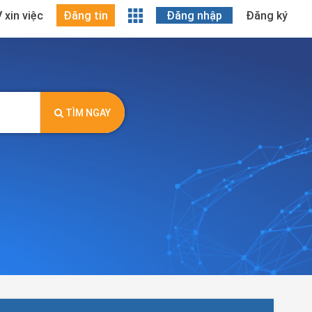
 xin việc
Đăng tin
Đăng nhập
Đăng ký
TÌM NGAY