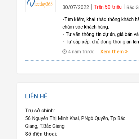
Trên 50 triệu
30/07/2022
Bắc G
-Tìm kiếm, khai thác thông khách h
chăm sóc khách hàng.
- Tư vấn thông tin dự án, giá bán v
- Tự sắp xếp, chủ động thời gian làm
- Phối hợp với bộ phận hành chính 
4 năm trước
Xem thêm
LIÊN HỆ
Trụ sở chính:
56 Nguyễn Thị Minh Khai, P.Ngô Quyền, Tp Bắc
Giang, T.Bắc Giang
Số điện thoại: