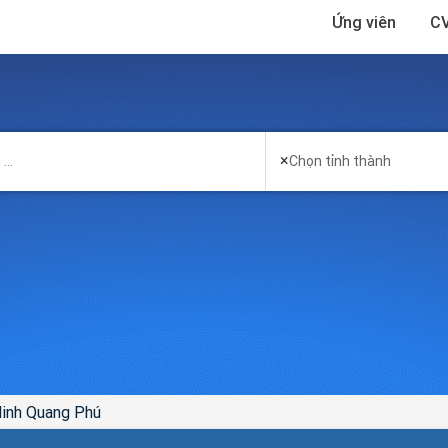
Ứng viên
CV
×
Chọn tỉnh thành
inh Quang Phú