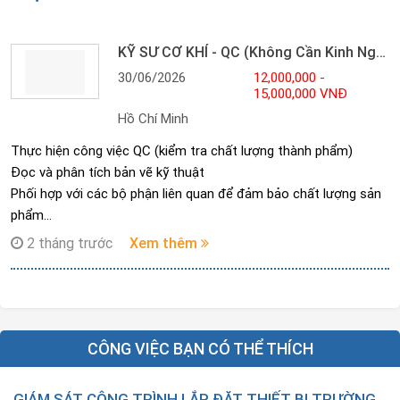
KỸ SƯ CƠ KHÍ - QC (Không Cần Kinh Nghiệm)
30/06/2026
12,000,000 -
15,000,000 VNĐ
Hồ Chí Minh
Thực hiện công việc QC (kiểm tra chất lượng thành phẩm)
Đọc và phân tích bản vẽ kỹ thuật
Phối hợp với các bộ phận liên quan để đảm bảo chất lượng sản
phẩm
Thực hiện các công việc khác theo phân công
2 tháng trước
Xem thêm
CÔNG VIỆC BẠN CÓ THỂ THÍCH
GIÁM SÁT CÔNG TRÌNH LẮP ĐẶT THIẾT BỊ TRƯỜNG HỌC