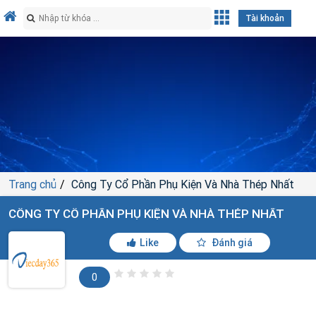
Tài khoản
Trang chủ
Công Ty Cổ Phần Phụ Kiện Và Nhà Thép Nhất
CÔNG TY CỔ PHẦN PHỤ KIỆN VÀ NHÀ THÉP NHẤT
Like
Đánh giá
0