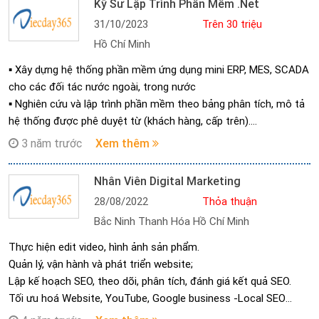
Kỹ Sư Lập Trình Phần Mềm .Net
31/10/2023
Trên 30 triệu
Hồ Chí Minh
▪︎ Xây dựng hệ thống phần mềm ứng dụng mini ERP, MES, SCADA
cho các đối tác nước ngoài, trong nước
▪︎ Nghiên cứu và lập trình phần mềm theo bảng phân tích, mô tả
hệ thống được phê duyệt từ (khách hàng, cấp trên).
▪︎ Xây dựng ý tưởng thiết kế giao diện chức năng, module và
3 năm trước
Xem thêm
thuật toán cho phần mềm.
▪︎ Lập phương án và giải quyết các vấn đề phát sinh trong triển
Nhân Viên Digital Marketing
khai dự án.
28/08/2022
Thỏa thuận
▪︎ Lên kế hoạch đảm bảo tiến độ công việc cho từng thành viên
Bắc Ninh Thanh Hóa Hồ Chí Minh
trong team.
▪︎ Thực hiện chỉnh sửa, nâng cấp phần mềm theo nhu cầu của
Thực hiện edit video, hình ảnh sản phẩm.
khách hàng, của công ty
Quản lý, vận hành và phát triển website;
▪︎ Hướng dẫn, đào tạo và chuyển giao sản phẩm cho khách hàng.
Lập kế hoạch SEO, theo dõi, phân tích, đánh giá kết quả SEO.
▪︎ Thực hiện các nhiệm vụ khác theo sự phân công của Trưởng
Tối ưu hoá Website, YouTube, Google business -Local SEO
phòng và Ban Giám đốc.
Thực hiện công việc theo yêu cầu của quản lý trực tiếp và Ban