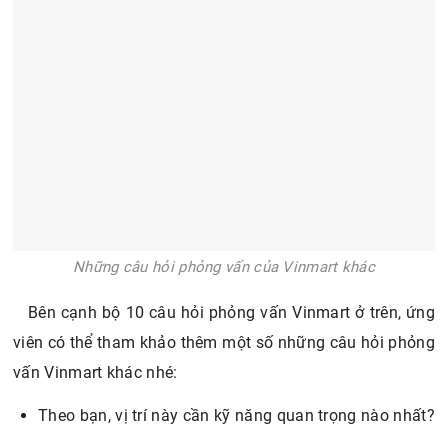
Những câu hỏi phỏng vấn của Vinmart khác
Bên cạnh bộ 10 câu hỏi phỏng vấn Vinmart ở trên, ứng
viên có thể tham khảo thêm một số những câu hỏi phỏng
vấn Vinmart khác nhé:
Theo bạn, vị trí này cần kỹ năng quan trọng nào nhất?
Bạn đã có những thành tựu nhất định nào ở quá khứ?
Bạn đã từng đối diện với khó khăn nào ở công việc
cũ? Làm cách nào để bạn có thể vượt qua khó khăn
đó?