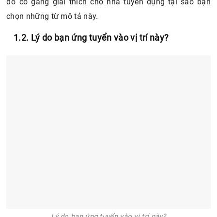
đó cố gắng giải thích cho nhà tuyển dụng tại sao bạn
chọn những từ mô tả này.
1.2. Lý do bạn ứng tuyển vào vị trí này?
Lý do bạn ứng tuyển vào vị trí này?
Nhà tuyển dụng Vinmart luôn muốn biết bạn chọn
công việc này vì lý do hay mục đích gì. Những tập đoàn