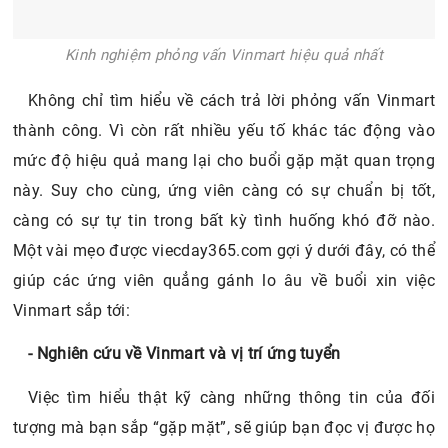
mức độ hiệu quả mang lại cho buổi gặp mặt quan trọng
này. Suy cho cùng, ứng viên càng có sự chuẩn bị tốt,
càng có sự tự tin trong bất kỳ tình huống khó đỡ nào.
Một vài mẹo được viecday365.com gợi ý dưới đây, có thể
giúp các ứng viên quẳng gánh lo âu về buổi xin việc
Vinmart sắp tới:
- Nghiên cứu về Vinmart và vị trí ứng tuyển
Việc tìm hiểu thật kỹ càng những thông tin của đối
tượng mà bạn sắp “gặp mặt”, sẽ giúp bạn đọc vị được họ
dễ dàng hơn. Hãy thực hiện các cuộc “điều tra” nhà tuyển
dụng thông qua những kênh báo chí, truyền thông hay
tốt nhất là chính website chính thức của Vinmart. Nằm
lòng sứ mệnh, tầm nhìn và nguyên tắc hoạt động của họ.
Bên cạnh đó, vị trí ứng tuyển cũng nên là đối tượng được