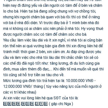
hiện nay đi đứng yếu và cần người có tâm để ở bên và chăm
lo cho bà. Hiện tại bà đang sống chung với vợ chồng tôi,
nhưng khi người chăm bà quen với bà rồi thì có thể ở riêng
với bà ở nhà đối diện. Vì trước đây bà ở 1 mình bên nhà đó
mà vì không có ai chăm sóc nên phải ở nhà tôi. Hy vọng thuê
được người chăm sóc có tâm để chăm sóc cho bà.
Yêu cầu: làm việc lâu dài và ít xin nghỉ, vì nhà tôi ai cũng bận
rộn thế nên ai quá vướng bận gia đình thì xin đừng liên hệ để
tránh mất thời gian 2 bên, xin cảm ơn. Ai đáp ứng được yêu
cầu và làm việc cho nhà tôi lâu dài thì chắc chắn tôi sẽ có
các chế độ đãi ngộ tốt như: tăng lương, đi du lịch cùng gia
đình, mua sắm thêm đồ đạc,.... Khi đến tế mà muốn về quê thì
tôi cũng sẽ hỗ trợ tiền xe tàu cho về.
Mức lương gia đình tôi trả hiện tại là: 10.000.000 VNĐ -
12.000.000 VNĐ/ tháng ( tùy vào năng lực của mỗi người ở
các vị trí khác nhau)
Ai xin việc vui lòng liên hệ qua SĐT của tôi là:
0️⃣8️⃣9️⃣9️⃣.9️⃣3️⃣9️⃣.2️⃣1️⃣0️⃣ ( gặp chị Nga )