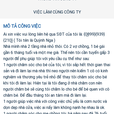
VIỆC LÀM CÙNG CÔNG TY
MÔ TẢ CÔNG VIỆC
Ai xin việc vui lòng liên hệ qua SĐT của tôi là: {0̲899}{939}
{210̲} ( Tôi tên là Quỳnh Nga )
Nhà mình nhà 2 tầng nhà nhỏ thôi. Có 2 vợ chồng, 1 bé gái
gần 6 tháng tuổi và một mẹ già. Thế nên tôi cần tuyển gấp 3
người để phụ giúp tôi với yêu cầu cụ thể như sau:
1 người chăm sóc cho bé của tôi, vì tôi sắp hết thời gian thai
sản và đi làm lại mà nhà thì neo người nên kiếm 1 cô có kinh
nghiệm và thương yêu trẻ nhỏ để thay tôi chăm sóc cho bé
khi tôi đi làm lại. Hiện tại là tôi đang ở nhà chăm con nên
người chăm bé sẽ cùng tôi chăm lo cho bé để bé quen với cô
chăm bé. Để đầu tháng tôi an tâm mà đi làm lại.
1 người giúp việc nhà với công việc chủ yếu là cơm nước và
dọn dẹp nhà cửa, việc ai nấy làm không nạnh hẹ nhau là ok.
1 người chăm sóc cho mẹ chồng tôi, bà năm nay đã 76 tuổi