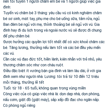
nên tôi tuyển 1 người chăm em bé và 1 người giúp việc gia
đình:
Tuyển vú chăm bé 3 tháng: yêu cầu vú có kinh nghiệm chăm
bé sơ sinh, mát tay, phụ mẹ cho bé uống sữa, tắm rửa, ngủ.
Ban đêm bé ngủ với mẹ, thỉnh thoảng bé sẽ ngủ với vú. Gia
đình hay đi du lịch trong và ngoài nước vú sẽ được đi chung
để phụ chăm bé.
Được hưởng các quyền lợi tốt nhất để có sức khoẻ chăm các
bé. Tăng lương, thưởng nếu làm tốt và các bé đều yêu mến
các vú.
Cần các vú đạo đức tốt, hiền lành, kiên nhẫn với trẻ nhỏ, yêu
thương chăm sóc như con cháu ruột.
Điều đặc biệt ít vướng bận gia đình và làm lâu dài, ở với gia
đình xem như người nhà. Lương: tôi trả từ 10 đến 12 triệu
mỗi tháng, thưởng lễ tết
Tuổi: từ 18 - 65 tuổi, không quan trọng vùng miền
Công việc của cô giúp việc nhà là: dọn dẹp nhà, dọn phòng,
nấu cơm, giặt đồ (giặt máy), sắp xếp đồ đạc cho ngăn nắp.
Có phòng ngủ riêng