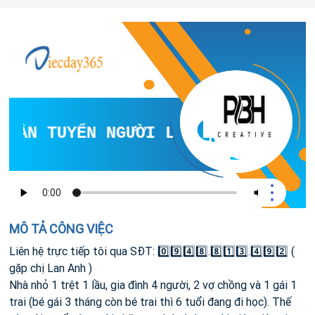
CẦN TUYỂN NGƯỜI LÀM THẬT THÀ VÀ 
MÔ TẢ CÔNG VIỆC
Liên hệ trực tiếp tôi qua SĐT: 0️⃣9️⃣4️⃣8️⃣.8️⃣1️⃣3️⃣.4️⃣9️⃣2️⃣ (
gặp chị Lan Anh )
Nhà nhỏ 1 trệt 1 lầu, gia đình 4 người, 2 vợ chồng và 1 gái 1
trai (bé gái 3 tháng còn bé trai thì 6 tuổi đang đi học). Thế