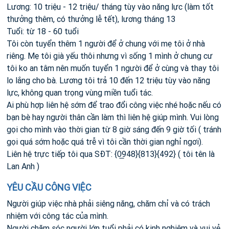
Lương: 10 triệu - 12 triệu/ tháng tùy vào năng lực (làm tốt
thưởng thêm, có thưởng lễ tết), lương tháng 13
Tuổi: từ 18 - 60 tuổi
Tôi còn tuyển thêm 1 người để ở chung với mẹ tôi ở nhà
riêng. Mẹ tôi già yếu thôi nhưng vì sống 1 mình ở chung cư
tôi ko an tâm nên muốn tuyển 1 người để ở cùng và thay tôi
lo lắng cho bà. Lương tôi trả 10 đến 12 triệu tùy vào năng
lực, không quan trọng vùng miền tuổi tác.
Ai phù hợp liên hệ sớm để trao đổi công việc nhé hoặc nếu có
bạn bè hay người thân cần làm thì liên hệ giúp mình. Vui lòng
gọi cho mình vào thời gian từ 8 giờ sáng đến 9 giờ tối ( tránh
gọi quá sớm hoặc quá trễ vì tôi cần thời gian nghỉ ngơi).
Liên hệ trực tiếp tôi qua SĐT: {0̲948}{813}{492} ( tôi tên là
Lan Anh )
YÊU CẦU CÔNG VIỆC
Người giúp việc nhà phải siêng năng, chăm chỉ và có trách
nhiệm với công tác của mình.
Người chăm sóc người lớn tuổi phải có kinh nghiệm và vui vẻ