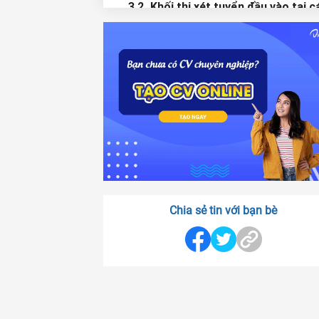
3.2. Khối thi xét tuyển đầu vào tại c
trường đại học
3.3. Điểm chuẩn xét tuyển của các
trường cho ngành Nhật Bản học
4. Cơ hội việc làm đa dạng khi có b
cử ngành Nhật Bản học
4.1. Cơ hội làm việc tại nhiều vị trí 
việc khác nhau
4.2. Môi trường làm việc sau tốt ng
ngành học Nhật Bản học là đâu?
5. Một số vị trí tuyển dụng nhiều với
Chia sẻ tin với bạn bè
mức thu nhập hấp dẫn
5.1. Biên – phiên dịch tiếng Nhật
5.2. Hướng dẫn viên du lịch tiếng Nh
5.3. Giáo viên tiếng Nhật tại trung 
ngoại ngữ