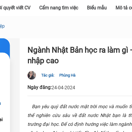
í quyết viết CV
Cẩm nang tìm việc
Biểu mẫu
Mô tả c
iệp
Ngành Nhật Bản học ra làm gì –
nhập cao
Tác giả:
Phùng Hà
Ngày đăng:
24-04-2024
n
Bạn yêu quý đất nước mặt trời mọc và muốn tì
thể nghiên cứu sâu về đất nước Nhật bạn là t
ại
trường đại học. Để có định hướng việc làm ngành 