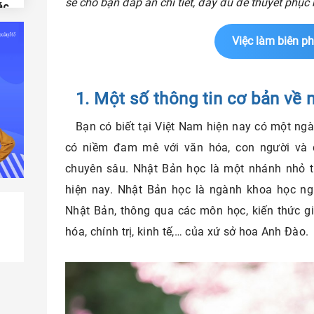
sẽ cho bạn đáp án chi tiết, đầy đủ để thuyết phục
ác
Việc làm biên ph
ằng
1. Một số thông tin cơ bản về
công
Bạn có biết tại Việt Nam hiện nay có một ngà
có niềm đam mê với văn hóa, con người và 
hiệp
chuyên sâu. Nhật Bản học là một nhánh nhỏ 
hiện nay. Nhật Bản học là ngành khoa học ng
Nhật Bản, thông qua các môn học, kiến thức g
hóa, chính trị, kinh tế,… của xứ sở hoa Anh Đào.
ật
tâm