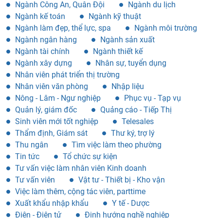
Lao động phổ thông, công nhân
Lễ Tân
Luật - Pháp lý
Marketing
meledak
Mô tả công việc
Ngành báo chí
Ngành bảo hiểm
Ngành Bưu chính viễn thông
Ngành Công An, Quân Đội
Ngành du lịch
Ngành kế toán
Ngành kỹ thuật
Ngành làm đẹp, thể lực, spa
Ngành môi trường
Ngành ngân hàng
Ngành sản xuất
Ngành tài chính
Ngành thiết kế
Ngành xây dựng
Nhân sự, tuyển dụng
Nhân viên phát triển thị trường
Nhân viên văn phòng
Nhập liệu
Nông - Lâm - Ngư nghiệp
Phục vụ - Tạp vụ
Quản lý, giám đốc
Quảng cáo - Tiếp Thị
Sinh viên mới tốt nghiệp
Telesales
Thẩm định, Giám sát
Thư ký, trợ lý
Thu ngân
Tìm việc làm theo phường
Tin tức
Tổ chức sự kiện