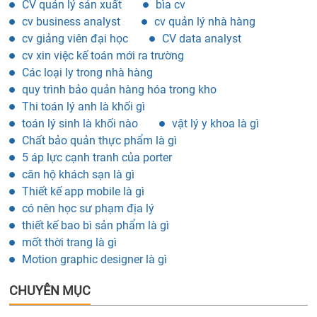
các trường đại học dạy nấu ăn ở tphcm
cách quản lý con người hiệu quả
cv xin việc quản lý cửa hàng
cv xin việc quản lý
mẫu cv xin việc quản lý kho
CV quản lý sản xuất
bìa cv
cv business analyst
cv quản lý nhà hàng
cv giảng viên đại học
CV data analyst
cv xin việc kế toán mới ra trường
Các loại ly trong nhà hàng
quy trình bảo quản hàng hóa trong kho
Thi toán lý anh là khối gì
toán lý sinh là khối nào
vật lý y khoa là gì
Chất bảo quản thực phẩm là gì
5 áp lực cạnh tranh của porter
căn hộ khách sạn là gì
Thiết kế app mobile là gì
có nên học sư phạm địa lý
thiết kế bao bì sản phẩm là gì
mốt thời trang là gì