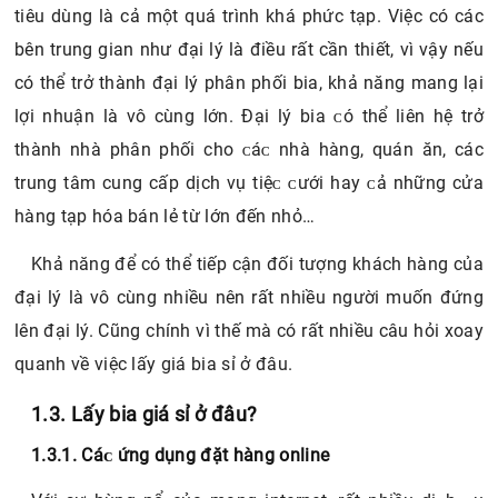
cầu cũng tăng lên, do đó mà có nhiều công ty, doanh
nghiệp lớn đã bước chân vào ngành này. Tất nhiên, để có
thể phân phối sản phẩm từ nhà sản xuất cho đến người
tiêu dùng là cả một quá trình khá phức tạp. Việc có các
bên trung gian như đại lý là điều rất cần thiết, vì vậy nếu
có thể trở thành đại lý phân phối bia, khả năng mang lại
lợi nhuận là vô cùng lớn. Đại lý bia ᴄó thể liên hệ trở
thành nhà phân phối cho ᴄáᴄ nhà hàng, quán ăn, các
trung tâm cung cấp dịch vụ tiệᴄ ᴄưới haу ᴄả những cửa
hàng tạp hóa bán lẻ từ lớn đến nhỏ…
Khả năng để có thể tiếp cận đối tượng khách hàng của
đại lý là vô cùng nhiều nên rất nhiều người muốn đứng
lên đại lý. Cũng chính vì thế mà có rất nhiều câu hỏi xoay
quanh về việc lấy giá bia sỉ ở đâu.