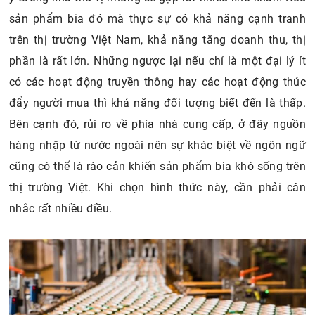
Nếu như thị trường bia Việt Nam đã quá quen thuộc
như Bia Hà Nội, Bia Sài Gòn, Bia 333….. Bạn cũng có thể
liên hệ và nhập hàng từ bên nước ngoài, đây cũng là một
ý tưởng khá thú vị nhưng sẽ gặp rất nhiều khó khăn. Nếu
sản phẩm bia đó mà thực sự có khả năng cạnh tranh
trên thị trường Việt Nam, khả năng tăng doanh thu, thị
phần là rất lớn. Những ngược lại nếu chỉ là một đại lý ít
có các hoạt động truyền thông hay các hoạt động thúc
đẩy người mua thì khả năng đối tượng biết đến là thấp.
Bên cạnh đó, rủi ro về phía nhà cung cấp, ở đây nguồn
hàng nhập từ nước ngoài nên sự khác biệt về ngôn ngữ
cũng có thể là rào cản khiến sản phẩm bia khó sống trên
thị trường Việt. Khi chọn hình thức này, cần phải cân
nhắc rất nhiều điều.