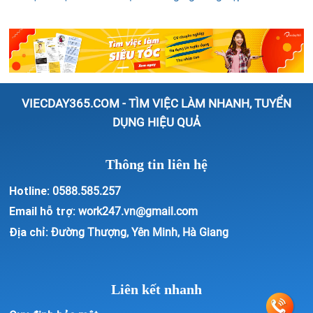
Tư vấn việc làm nhân viên Kinh doanh
Tư vấn viên
Vật tư - Thiết bị - Kho vận
Việc làm thêm, cộng tác viên, parttime
Xuất khẩu nhập khẩu
Y tế - Dược
Điện - Điện tử
Định hướng nghề nghiệp
VIECDAY365.COM - TÌM VIỆC LÀM NHANH, TUYỂN
DỤNG HIỆU QUẢ
Thông tin liên hệ
Hotline:
0588.585.257
Email hỗ trợ:
work247.vn@gmail.com
Địa chỉ:
Đường Thượng, Yên Minh, Hà Giang