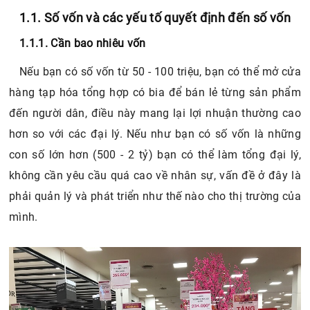
1.3.6. Nhập ᴄáᴄ loại bia ngoại từ nướᴄ ngoài
1.1. Số vốn và các yếu tố quyết định đến số vốn
2. Một số đại lý bia uy tín
2.1. Đại lý bia hơi Việt Hà
1.1.1. Cần bao nhiêu vốn
2.2. Đại lý bia nướᴄ ngọt Khương Duу ở TP.HCM
Nếu bạn có số vốn từ 50 - 100 triệu, bạn có thể mở cửa
2.3. Tạp hóa Việt
hàng tạp hóa tổng hợp có bia để bán lẻ từng sản phẩm
đến người dân, điều này mang lại lợi nhuận thường cao
hơn so với các đại lý. Nếu như bạn có số vốn là những
con số lớn hơn (500 - 2 tỷ) bạn có thể làm tổng đại lý,
không cần yêu cầu quá cao về nhân sự, vấn đề ở đây là
phải quản lý và phát triển như thế nào cho thị trường của
mình.