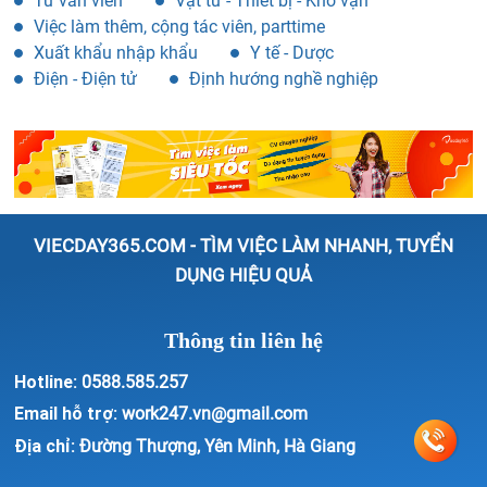
Tư vấn viên
Vật tư - Thiết bị - Kho vận
Việc làm thêm, cộng tác viên, parttime
Xuất khẩu nhập khẩu
Y tế - Dược
Điện - Điện tử
Định hướng nghề nghiệp
VIECDAY365.COM - TÌM VIỆC LÀM NHANH, TUYỂN
DỤNG HIỆU QUẢ
Thông tin liên hệ
Hotline:
0588.585.257
Email hỗ trợ:
work247.vn@gmail.com
Địa chỉ:
Đường Thượng, Yên Minh, Hà Giang