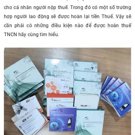
cho cá nhân người nộp thuế. Trong đó có một số trường
TNCN
5.1. Nộp hồ sơ hoàn thuế TNCN ở địa điểm nào?
hợp người lao động sẽ được hoàn lại tiền Thuế. Vậy sẽ
5.2. Hoàn thuế TNCN trong thời gian bao lâu?
cần phải có những điều kiện nào để được hoàn thuế
6. Tiền hoàn thuế TNCN được nhận sau bao lâu?
TNCN hãy cùng tìm hiểu.