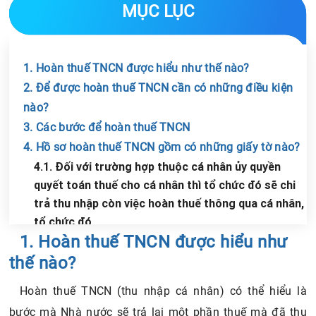
MỤC LỤC
1. Hoàn thuế TNCN được hiểu như thế nào?
2. Để được hoàn thuế TNCN cần có những điều kiện
nào?
3. Các bước để hoàn thuế TNCN
4. Hồ sơ hoàn thuế TNCN gồm có những giấy tờ nào?
4.1. Đối với trường hợp thuộc cá nhân ủy quyền
quyết toán thuế cho cá nhân thì tổ chức đó sẽ chi
trả thu nhập còn việc hoàn thuế thông qua cá nhân,
tổ chức đó.
Chia sẻ tin với bạn bè
1. Hoàn thuế TNCN được hiểu như
4.2. Trường hợp đối với cá nhân đến trực tiếp quyết
toán thuế thì hồ sơ hoàn thuế TNCN
thế nào?
4.3. Đối với trường hợp cá nhân chuyển nhượng
Hoàn thuế TNCN (thu nhập cá nhân) có thể hiểu là
chứng khoán có quyết toán thuế
bước mà Nhà nước sẽ trả lại một phần thuế mà đã thu
5. Nơi tiếp nhận và thời gian xử lý hồ sơ hoàn thuế