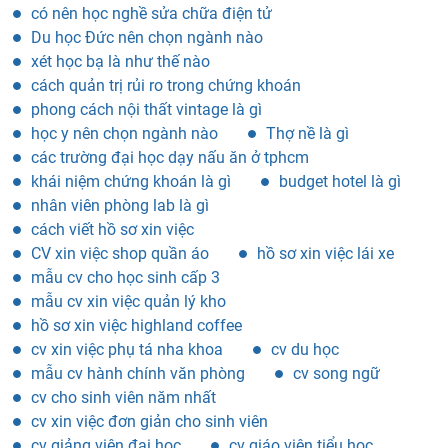
có nên học nghề sửa chữa điện tử
Du học Đức nên chọn ngành nào
xét học bạ là như thế nào
cách quản trị rủi ro trong chứng khoán
phong cách nội thất vintage là gì
học y nên chọn ngành nào
Thợ nề là gì
các trường đại học dạy nấu ăn ở tphcm
khái niệm chứng khoán là gì
budget hotel là gì
nhân viên phòng lab là gì
cách viết hồ sơ xin việc
CV xin việc shop quần áo
hồ sơ xin việc lái xe
mẫu cv cho học sinh cấp 3
mẫu cv xin việc quản lý kho
hồ sơ xin việc highland coffee
cv xin việc phụ tá nha khoa
cv du học
mẫu cv hành chính văn phòng
cv song ngữ
cv cho sinh viên năm nhất
cv xin việc đơn giản cho sinh viên
cv giảng viên đại học
cv giáo viên tiểu học