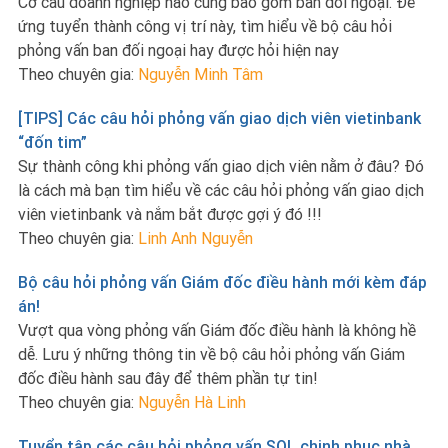
Cơ cấu doanh nghiệp nào cũng bao gồm ban đối ngoại. Để
ứng tuyển thành công vị trí này, tìm hiểu về bộ câu hỏi
phỏng vấn ban đối ngoại hay được hỏi hiện nay
Theo chuyên gia:
Nguyễn Minh Tâm
[TIPS] Các câu hỏi phỏng vấn giao dịch viên vietinbank
“đốn tim”
Sự thành công khi phỏng vấn giao dịch viên nằm ở đâu? Đó
là cách mà bạn tìm hiểu về các câu hỏi phỏng vấn giao dịch
viên vietinbank và nắm bắt được gợi ý đó !!!
Theo chuyên gia:
Linh Anh Nguyễn
Bộ câu hỏi phỏng vấn Giám đốc điều hành mới kèm đáp
án!
Vượt qua vòng phỏng vấn Giám đốc điều hành là không hề
dễ. Lưu ý những thông tin về bộ câu hỏi phỏng vấn Giám
đốc điều hành sau đây để thêm phần tự tin!
Theo chuyên gia:
Nguyễn Hà Linh
Tuyển tập các câu hỏi phỏng vấn SQL chinh phục nhà