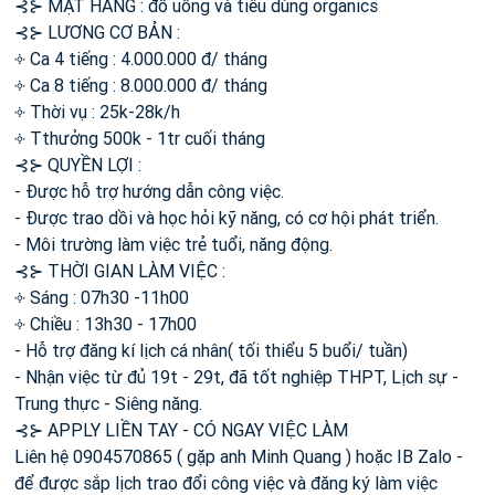
⊰⊱ MẶT HÀNG : đồ uống và tiêu dùng organics
⊰⊱ LƯƠNG CƠ BẢN :
༓ Ca 4 tiếng : 4.000.000 đ/ tháng
༓ Ca 8 tiếng : 8.000.000 đ/ tháng
༓ Thời vụ : 25k-28k/h
༓ Tthưởng 500k - 1tr cuối tháng
⊰⊱ QUYỀN LỢI :
- Được hỗ trợ hướng dẫn công việc.
- Được trao dồi và học hỏi kỹ năng, có cơ hội phát triển.
- Môi trường làm việc trẻ tuổi, năng động.
⊰⊱ THỜI GIAN LÀM VIỆC :
༓ Sáng : 07h30 -11h00
༓ Chiều : 13h30 - 17h00
- Hỗ trợ đăng kí lịch cá nhân( tối thiểu 5 buổi/ tuần)
- Nhận việc từ đủ 19t - 29t, đã tốt nghiệp THPT, Lịch sự -
Trung thực - Siêng năng.
⊰⊱ APPLY LIỀN TAY - CÓ NGAY VIỆC LÀM
Liên hệ 0904570865 ( gặp anh Minh Quang ) hoặc IB Zalo -
để được sắp lịch trao đổi công việc và đăng ký làm việc