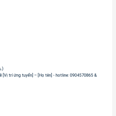
,.)
ề [Vị trí ứng tuyển] – [Họ tên] - hotline: 0904570865 &