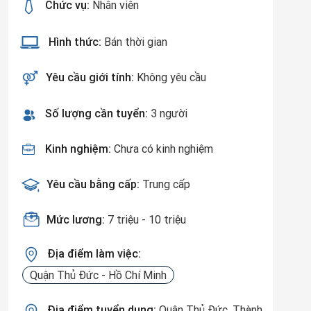
Chức vụ:
Nhân viên
Hình thức:
Bán thời gian
Yêu cầu giới tính:
Không yêu cầu
Số lượng cần tuyển:
3 người
Kinh nghiệm:
Chưa có kinh nghiệm
Yêu cầu bằng cấp:
Trung cấp
HÀNG QUẬN THỦ ĐỨC TP.HCM
Mức lương:
7 triệu - 10 triệu
Địa điểm làm việc:
Quận Thủ Đức - Hồ Chí Minh
Địa điểm tuyển dụng:
Quận Thủ Đức, Thành