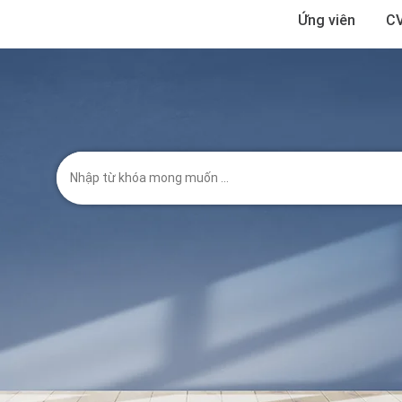
Ứng viên
CV