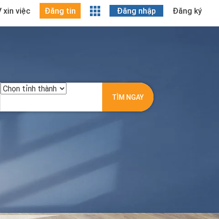
 xin việc
Đăng tin
Đăng nhập
Đăng ký
TÌM NGAY