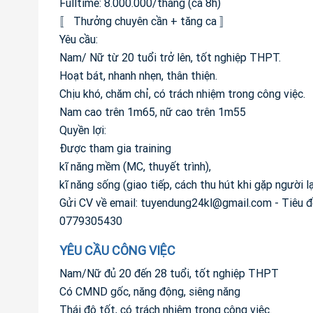
Fulltime: 8.000.000/tháng (ca 8h)
〚 Thưởng chuyên cần + tăng ca 〛
Yêu cầu:
Nam/ Nữ từ 20 tuổi trở lên, tốt nghiệp THPT.
Hoạt bát, nhanh nhẹn, thân thiện.
Chịu khó, chăm chỉ, có trách nhiệm trong công việc.
Nam cao trên 1m65, nữ cao trên 1m55
Quyền lợi:
Được tham gia training
kĩ năng mềm (MC, thuyết trình),
kĩ năng sống (giao tiếp, cách thu hút khi gặp người lạ
Gửi CV về email:
tuyendung24kl@gmail.com
- Tiêu đ
0779305430
YÊU CẦU CÔNG VIỆC
Nam/Nữ đủ 20 đến 28 tuổi, tốt nghiệp THPT
Có CMND gốc, năng động, siêng năng
Thái độ tốt, có trách nhiệm trong công việc.