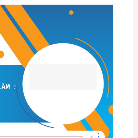
SINH VIÊN - TUYỂN NHÂN VIÊN BÁN 