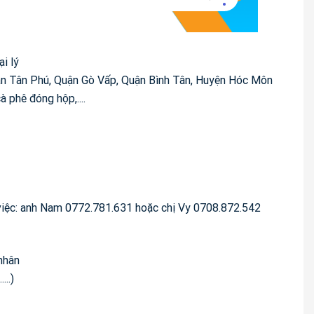
i lý
uận Tân Phú, Quận Gò Vấp, Quận Bình Tân, Huyện Hóc Môn
 phê đóng hộp,....
g việc: anh Nam 0772.781.631 hoặc chị Vy 0708.872.542
 nhân
..)