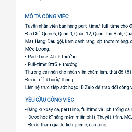
MÔ TẢ CÔNG VIỆC
Tuyển nhân viên bán hàng part-time/ full-time cho đạ
Địa Chỉ: Quận 6, Quận 9, Quận 12, Quận Tân Bình, Q
Mặt Hàng: Dầu gội, kem đánh răng, xịt thơm miệng, cà
Mức Lương:
• Part-time: 4tr + thưởng
• Full-time: 8tr5 + thưởng
Thưởng cá nhân cho nhân viên chăm làm, thái độ tốt
Được off 4 buổi/ tháng
Liên hệ trực tiếp sđt hoặc IB Zalo để trao đổi côn
YÊU CẦU CÔNG VIỆC
-Đăng kí xoay ca, parttime, fulltime và lịch trống cá
- Được học kĩ năng mềm miễn phí ( Thuyết trình, MC,...
- Được tham gia du lịch, picnic, camping