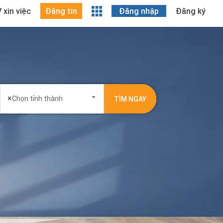
 xin việc
Đăng tin
Đăng nhập
Đăng ký
×
Chọn tỉnh thành
TÌM NGAY