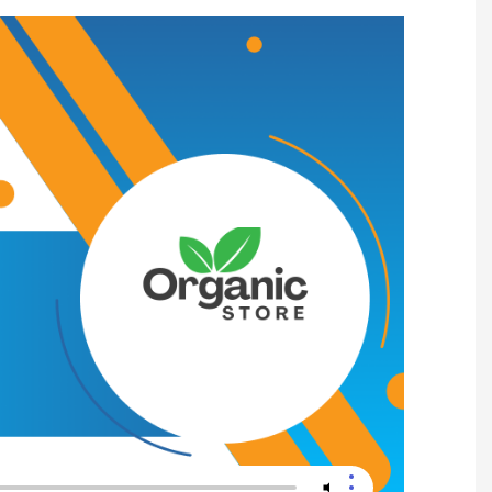
VIỆC LÀM DỊP HÈ THỜI VỤ XOAY CA