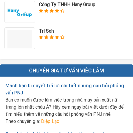
Công Ty TNHH Hany Group
sách được ban hành đến các bộ phận và Công ty
liên quan;
− Thực hiện các công việc khác theo sự phân công của Lãnh
đạo;
Trí Sơn
CHUYÊN GIA TƯ VẤN VIỆC LÀM
Mách bạn bí quyết trả lời chi tiết những câu hỏi phỏng
vấn PNJ
Bạn có muốn được làm việc trong nhà máy sản xuất nữ
trang lớn nhất châu Á? Hãy xem ngay bài viết dưới đây để
tìm hiểu thêm về những câu hỏi phỏng vấn PNJ nhé.
Theo chuyên gia:
Diệp Lạc