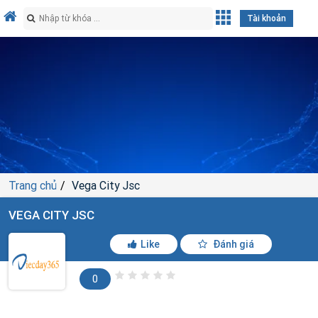
Tài khoản
Trang chủ
Vega City Jsc
VEGA CITY JSC
Like
Đánh giá
0