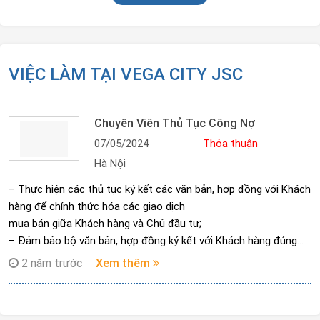
VIỆC LÀM TẠI VEGA CITY JSC
Chuyên Viên Thủ Tục Công Nợ
07/05/2024
Thỏa thuận
Hà Nội
− Thực hiện các thủ tục ký kết các văn bản, hợp đồng với Khách
hàng để chính thức hóa các giao dịch
mua bán giữa Khách hàng và Chủ đầu tư;
− Đảm bảo bộ văn bản, hợp đồng ký kết với Khách hàng đúng
với bộ mẫu văn bản, hợp đồng đã được phê duyệt,
2 năm trước
Xem thêm
phù hợp với quy định của Pháp luật; rà soát và đề xuất các đơn
vị có liên quan điều chỉnh/ sửa đổi phù hợp;
− Tư vấn cho Khách hàng về sản phẩm, dịch vụ, chính sách, các